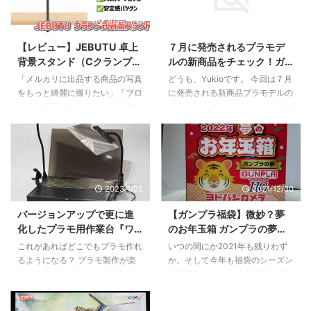
2026/5/17
2023/7/9
【レビュー】JEBUTU 卓上
７月に発売されるプラモデ
背景スタンド（Cクランプ
ルの新商品をチェック！ガ
式）が物撮りに最強な理
ンプラやスケールモデルな
「メルカリに出品する商品の写真
どうも、Yukioです。 今回は７月
由。省スペースで安定感抜
ど注目のラインナップを紹
をもっと綺麗に撮りたい」「ブロ
に発売される新商品プラモデルの
群！
介
グやSNS用のガジェット紹介で、
紹介となっております。。ガンプ
背景をスッキリさせたい」……そ
ラやスケールモデルなど、様々な
う思って背景紙を買ったものの、
ジャンルの商品が登場しますの
「背景紙をどうやって固定する
で、ぜひチェックしてみてくださ
か」で悩んでいませんか？ 一般
いね。 バンダイ HG 1/144 ガン
的な三脚タイプのスタンドは場所
ダムシュバルゼッテ 2023年7月8
2023/1/22
2021/12/30
を取るし、足元が邪魔。かといっ
日(土)発売、価格は2,090円（税
て壁にテープで貼るのは跡が残る
込）。『機動戦士ガンダム 水星
バージョンアップで更に進
【ガンプラ福袋】微妙？夢
し準備が面倒……。 そんな悩みを
の魔女』より、「ガンダムシュバ
化したプラモ用作業台『ワ
のお年玉箱 ガンプラの夢の
一発で解決してくれるのが、
ルゼッテ」がHGシリーズに登
ークステーション Ver2.0
中身はどうだ【ヨドバシ福
JEBUTUの「Cクランプ式 T字型
場。首や腰部にボールジョイント
これがあればどこでもプラモ作れ
いつの間にか2021年も残りわず
Pro』をレビュー【プラモ向
袋2022】
デスクトップ背景スタンド」で
を採用し前後傾のポージングが楽
るようになる？ プラモ製作が楽
か。そして今年も福袋のシーズン
上委員会】
す。実際に使ってみて分かった、
しめる。大型専用武器と開き手
しく快適になるようなアイテムを
が到来しました。 今年最初に購
このスタンドが「物撮りの正解」
（左）が付属。 HG 1/144 ガン ...
多数リリースしているプラモ向上
入した福袋はヨドバシカメラの夢
である理由を詳しくお伝えしま ...
委員会から、これまでの「ワーク
のお年玉箱 ガンプラの夢でござ