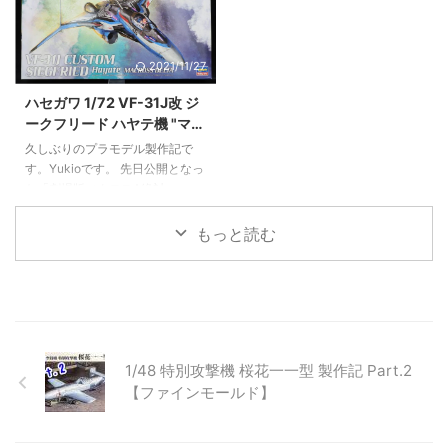
ステーション Pro」をバージョン
います。 例年5,000円で販売され
アップした新型が発売されまし
ていたガンプラの夢ですが、今年
た。 その名も「ワークステーシ
から1,5000円と3倍の価格アッ
2021/11/27
ョン Ver2.0 Pro」。 前作からさ
プ。昨今のガンプラ品不足もあり
らに使い勝手を進化を遂げた新型
抽選倍率は150倍を超えていたよ
ハセガワ 1/72 VF-31J改 ジ
ワークステーション Proを詳しく
うです。すごい。 これが夢のお
ークフリード ハヤテ機 "マク
見ていきましょう！ 新型の「ワ
年玉箱 ガンプラの夢 2022だ
ロスΔ" 製作記 #1【キットレ
ークステーション Ver2.0 Pro」
っ！！ ▲外観。第一印象は「四
久しぶりのプラモデル製作記で
ビュー＆仮組】
価格 ￥8,200（税別） いいとこ
角い！そして思ったより小さ
す。Yukioです。 先日公開となっ
ろ 明るいライト 見やすいルーペ
い！」。 配送はゆうパックで12
た「劇場版マクロスΔ絶対
ニッパーホルダーが２ ...
月28日に東京から発送され、福
Live!!!!!!」そして「劇場短編マク
岡に30日に配達 ...
ロスF～時の迷宮～」を鑑賞しマ
もっと読む
クロス熱が高まったこと、ハセガ
ワVF-31系は積んであるものの製
作していなかったことから、習作
としてTV版最終話で登場したVF-
31J改を製作することにしまし
た。 ランナーをチェック！ おな
じみのキットレビューとして、ま
1/48 特別攻撃機 桜花一一型 製作記 Part.2
ずはランナーからチェックしてい
【ファインモールド】
きます。 ▲全ランナーとデカー
ル 総パーツ数118、ランナー計9