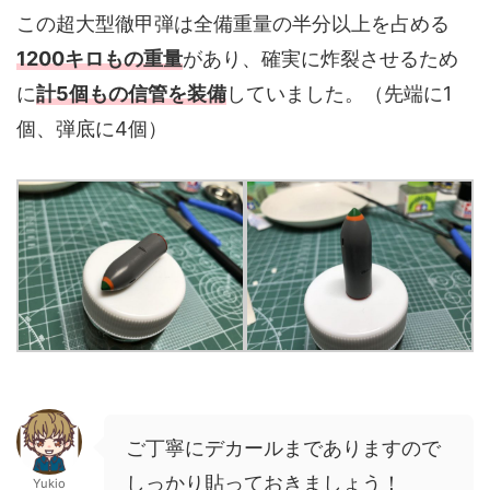
この超大型徹甲弾は全備重量の半分以上を占める
1200キロもの重量
があり、確実に炸裂させるため
に
計5個もの信管を装備
していました。（先端に1
個、弾底に4個）
ご丁寧にデカールまでありますので
しっかり貼っておきましょう！
Yukio