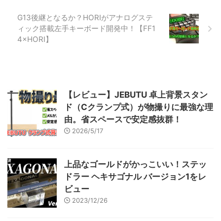
枚。以前製作したSV-51よりパー
ツ ...
G13後継となるか？HORIがアナログステ
ィック搭載左手キーボード開発中！【FF1
4×HORI】
【レビュー】JEBUTU 卓上背景スタン
ド（Cクランプ式）が物撮りに最強な理
由。省スペースで安定感抜群！
2026/5/17
上品なゴールドがかっこいい！ステッ
ドラー ヘキサゴナル バージョン1をレ
ビュー
2023/12/26