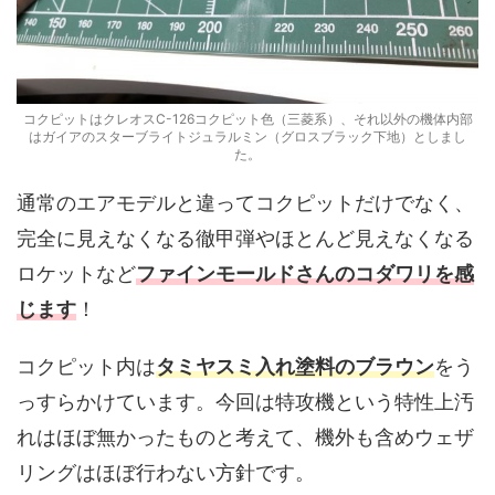
コクピットはクレオスC-126コクピット色（三菱系）、それ以外の機体内部
はガイアのスターブライトジュラルミン（グロスブラック下地）としまし
た。
通常のエアモデルと違ってコクピットだけでなく、
完全に見えなくなる徹甲弾やほとんど見えなくなる
ロケットなど
ファインモールドさんのコダワリを感
じます
！
コクピット内は
タミヤスミ入れ塗料のブラウン
をう
っすらかけています。今回は特攻機という特性上汚
れはほぼ無かったものと考えて、機外も含めウェザ
リングはほぼ行わない方針です。