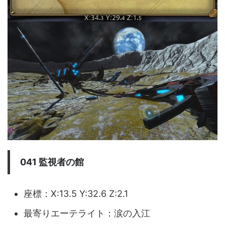
041 監視者の館
座標：X:13.5 Y:32.6 Z:2.1
最寄りエーテライト：涙の入江