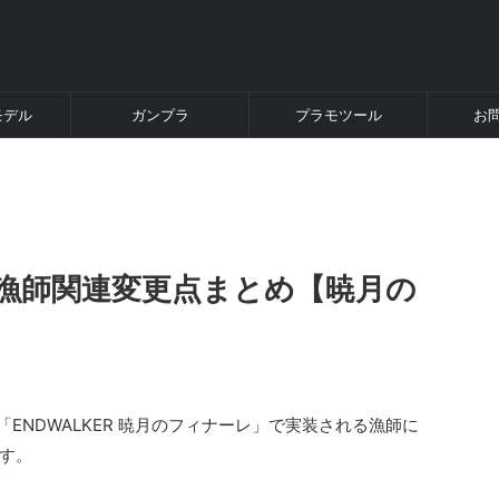
モデル
ガンプラ
プラモツール
お
.0】漁師関連変更点まとめ【暁月の
0「ENDWALKER 暁月のフィナーレ」で実装される漁師に
す。