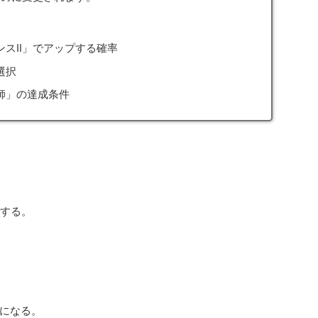
スII」でアップする確率
選択
師」の達成条件
昇する。
になる。