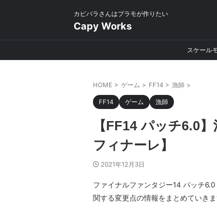
カピバラさんはプラモが作りたい
Capy Works
スケール
HOME
>
ゲーム
>
FF14
>
漁師
>
FF14
ゲーム
漁師
【FF14 パッチ6
フィナーレ】
2021年12月3日
ファイナルファンタジー14 パッチ6.
関する変更点の情報をまとめていきま