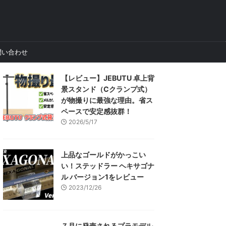
問い合わせ
【レビュー】JEBUTU 卓上背
景スタンド（Cクランプ式）
が物撮りに最強な理由。省ス
ペースで安定感抜群！
2026/5/17
上品なゴールドがかっこい
い！ステッドラー ヘキサゴナ
ル バージョン1をレビュー
2023/12/26
７月に発売されるプラモデル