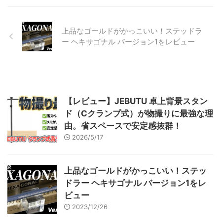
ロさんのIPA（イソプロピルアル
コール）を使って表面をゴシゴ
シ。 一時期COVID-19対策の需要
上品なゴールドがかっこいい！ステッドラ
で入手困難だったアルコール関連
ー ヘキサゴナル バージョン1をレビュー
製品も、最近では店頭でも通販で
も気軽に買えるようになりました
ね。 機体の塗装 脱脂を終えたら
塗装をはじめていき ...
【レビュー】JEBUTU 卓上背景スタン
ド（Cクランプ式）が物撮りに最強な理
由。省スペースで安定感抜群！
2026/5/17
上品なゴールドがかっこいい！ステッ
ドラー ヘキサゴナル バージョン1をレ
ビュー
2023/12/26