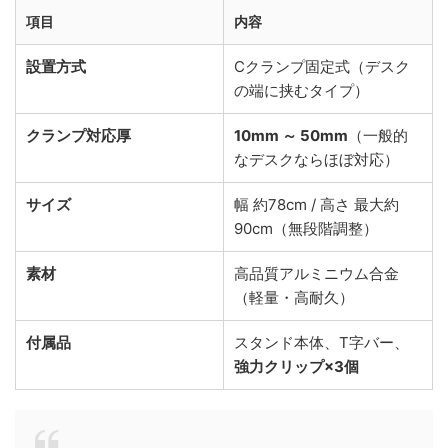
項目
内容
設置方式
Cクランプ固定式（デスク
の端に挟むタイプ）
クランプ対応厚
10mm ～ 50mm
（一般的
なデスクならほぼ対応）
サイズ
幅 約78cm / 高さ 最大約
90cm（無段階調整）
素材
高品質アルミニウム合金
（軽量・高耐久）
付属品
スタンド本体、T字バー、
強力クリップ×3個