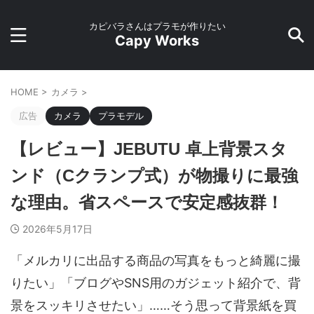
カピバラさんはプラモが作りたい
Capy Works
HOME
>
カメラ
>
広告
カメラ
プラモデル
【レビュー】JEBUTU 卓上背景スタ
ンド（Cクランプ式）が物撮りに最強
な理由。省スペースで安定感抜群！
2026年5月17日
「メルカリに出品する商品の写真をもっと綺麗に撮
りたい」「ブログやSNS用のガジェット紹介で、背
景をスッキリさせたい」……そう思って背景紙を買