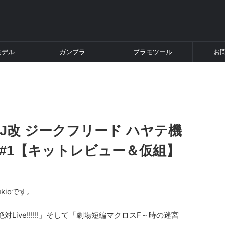
モデル
ガンプラ
プラモツール
お
-31J改 ジークフリード ハヤテ機
記 #1【キットレビュー＆仮組】
kioです。
ive!!!!!!」そして「劇場短編マクロスF～時の迷宮