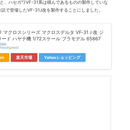
と、ハセガワVF-31系は積んであるものの製作していな
話で登場したVF-31J改を製作することにしました。
 マクロスシリーズ マクロスデルタ VF‐31Ｊ改 ジ
ード ハヤテ機 1/72スケール プラモデル 65867
inker
asegawa)
on
楽天市場
Yahooショッピング