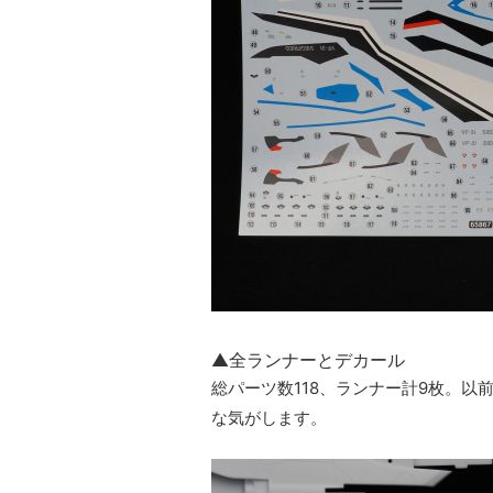
▲全ランナーとデカール
総パーツ数118、ランナー計9枚。以
な気がします。