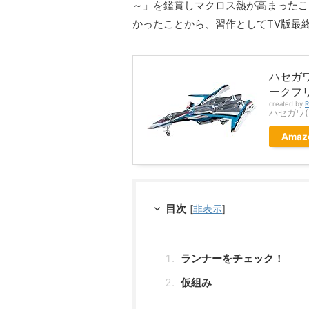
～」を鑑賞しマクロス熱が高まったこ
かったことから、習作としてTV版最終
ハセガワ
ークフリ
created by
R
ハセガワ(H
Amaz
目次
[
非表示
]
ランナーをチェック！
仮組み