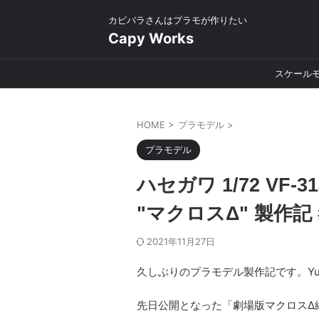
カピバラさんはプラモが作りたい
Capy Works
スケール
HOME
>
プラモデル
>
プラモデル
ハセガワ 1/72 VF
"マクロスΔ" 製作
2021年11月27日
久しぶりのプラモデル製作記です。Yu
先日公開となった「劇場版マクロスΔ絶対L