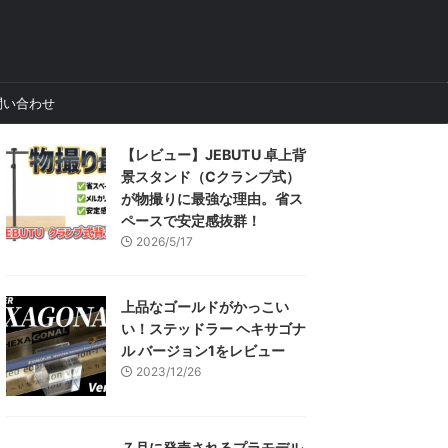
問い合わせ
【レビュー】JEBUTU 卓上背
景スタンド（Cクランプ式）
が物撮りに最強な理由。省ス
ペースで安定感抜群！
2026/5/17
上品なゴールドがかっこい
い！ステッドラー ヘキサゴナ
ル バージョン1をレビュー
2023/12/26
７月に発売されるプラモデル