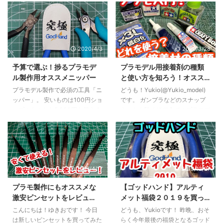
委員会から、これまでの「ワーク
トをサクッと作るのも良いです
ステーション Pro」をバージョン
が、自分で色を塗ることで表現の
アップした新型が発売されまし
幅を広げたり、より完成品への愛
た。 その名も「ワークステーシ
着が湧くことは間違いありませ
2020/4/3
2020/3/28
ョン Ver2.0 Pro」。 前作からさ
ん。 今回は「プラモデルを塗装
らに使い勝手を進化を遂げた新型
したい！でもどれを使えばいいの
予算で選ぶ！捗るプラモデ
プラモデル用接着剤の種類
ワークステーション Proを詳しく
かわからない・・・」そんな方向
ル製作用オススメニッパー
と使い方を知ろう！オスス
見ていきましょう！ 新型の「ワ
けの解説でございます。 プラモ
メの接着剤と使い分け
ークステーション Ver2.0 Pro」
デル用の塗料の種類は大きく分け
プラモデル製作で必須の工具「ニ
どうも！Yukio(@Yukio_model)
価格 ￥8,200（税別） いいとこ
て3種類 現在流通しているプラモ
ッパー」。 安いものは100円ショ
です。 ガンプラなどのスナップ
ろ 明るいライト 見やすいルーペ
デル用塗料は、ラッカー系、水性
ップのものから5,000円を超える
キットを除くほぼ全てのプラモデ
ニッパーホルダーが２ ...
系、エナメルの3種類。 まずはそ
高級品まで、幅広い価格帯のニッ
ルを作る上で必須となるパーツ同
れぞれの塗料の特徴について確認
パーが各メーカーから販売されて
士の接着。 プラモデル用品売り
して ...
います。 ～1,000円程度 エント
場に行くと様々な接着剤が販売さ
リーモデル。 切れ味は高級品に
れていてどれを使えば良いか迷っ
は敵わないけれどその分耐久性が
てしまいますよね。 接着剤にも
2019/4/17
2019/12/27
高く、長く使えるものが多いで
得意な箇所、不得意な箇所が存在
す。今回はタミヤとゴッドハンド
します。今回はプラモデル製作に
プラモ製作にもオススメな
【ゴッドハンド】アルティ
から2種類をピックアップ。 タミ
使う接着剤の種類を知ることでそ
激安ピンセットをレビュ
メット福袋２０１９を買っ
ヤ モデラーズニッパーα タミヤ
の特徴とどんなパーツに使えば良
ー！【powseed】
てみた【福袋】
が販売するベーシックなプラスチ
いのか紹介していきます！ 溶剤
こんにちは！ゆきおです！ 今日
どうも、Yukioです！ 昨晩、おそ
ック専用ニッパー。高炭素鋼を焼
系接着剤 プラスチックの接着で
は新しいピンセットを買ってみた
らく今年最後の福袋となるゴッド