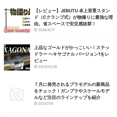
離せない一人です(^^; そこで今回
は今手持ちのエアブラシをメンテ
【レビュー】JEBUTU 卓上背景スタン
ナンス、そして簡単なモディファ
ド（Cクランプ式）が物撮りに最強な理
イを施してみたいと思います。
現状を見てみよう！ さ ...
由。省スペースで安定感抜群！
2026/5/17
上品なゴールドがかっこいい！ステッ
ドラー ヘキサゴナル バージョン1をレ
ビュー
2023/12/26
７月に発売されるプラモデルの新商品
をチェック！ガンプラやスケールモデ
ルなど注目のラインナップを紹介
2023/7/9