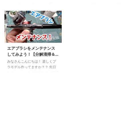
き入れ処理することで高い耐久性
もっとも基本的な接着剤となるの
のでご紹介！ プラモデルに限ら
ハンドさんの「アルティメット福
を持ちます。グリップは軟質樹
はこの溶剤系接着剤。 溶剤系に
ず手芸や工作でピンセットを使う
袋2019」(6,000円)が届きまし
脂。 ゴッドハ ...
も樹脂入り系と ...
場面って意外と多いものですが、
た。 今回はその中身をさっそく
特に模型を作るモデラ―は 1mm
公開したいと思います！ アルテ
にも満たない極小パーツをの接着
ィメット福袋という名前からもわ
米粒ほどのコーションマークデカ
かりますが、ゴッドハンドの誇る
2020/5/15
ールの貼り付け 髪の毛ほどの細
あのアルティメットニッパーが必
さの糸で張り線 と特にピンセッ
ず入った福袋となります。ちょう
エアブラシをメンテナンス
トが活躍する場面が多いもので
ど買い替えを検討していたところ
してみよう！【分解清掃＆
す。 しかし精度の良い高級ピン
だったのでラッキーでした('ω')
ニードル研磨】
セットを何本も買うとそこそこ良
合計金額7,700円以上の商品が入
みなさんこんにちは！ 楽しくプ
いお値段になってしまいますよ
っているとのことですがどれほど
ラモデル作ってますか？？ 先日
ね。 そんな時、モデルアート社
お得なのでしょうか。今回はゴッ
ヨドバシカメラのプラモデル売場
のYouTube配信にてプロモデラー
ドハンド公式通販価格とAmazon
でエアブラシとコンプレッサーの
の長谷川迷人が使っていた ...
価 ...
セットとガンプラを手にした小学
校低学年ぐらい子どもを見かけま
した。 あの歳でエアブラシを買
ってもらえるお子さんがうらやま
しい…ある種英才教育ですね。 さ
て、そんなエアブラシを使って模
型作りをされる方も多いと思いま
す。かくいう私もエアブラシを手