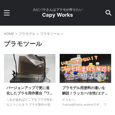
カピバラさんはプラモが作りたい
Capy Works
HOME
>
プラモデル
>
プラモツール
>
プラモツール
2023/1/22
2020/5/25
バージョンアップで更に進
プラモデル用塗料の違いを
化したプラモ用作業台『ワ
解説！ラッカー/水性/エナメ
ークステーション Ver2.0
ルってどう違うの？
これがあればどこでもプラモ作れ
どうもっ。
Pro』をレビュー【プラモ向
るようになる？ プラモ製作が楽
Yukio(@Yukio_works)です。 プ
上委員会】
しく快適になるようなアイテムを
ラモデルの楽しみの一つが『塗
多数リリースしているプラモ向上
装』ですよね。 塗装済みのキッ