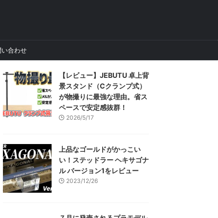
問い合わせ
【レビュー】JEBUTU 卓上背
景スタンド（Cクランプ式）
が物撮りに最強な理由。省ス
ペースで安定感抜群！
2026/5/17
上品なゴールドがかっこい
い！ステッドラー ヘキサゴナ
ル バージョン1をレビュー
2023/12/26
７月に発売されるプラモデル