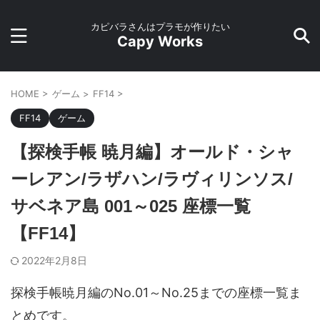
カピバラさんはプラモが作りたい
Capy Works
HOME
>
ゲーム
>
FF14
>
FF14
ゲーム
【探検手帳 暁月編】オールド・シャ
ーレアン/ラザハン/ラヴィリンソス/
サベネア島 001～025 座標一覧
【FF14】
2022年2月8日
探検手帳暁月編のNo.01～No.25までの座標一覧ま
とめです。