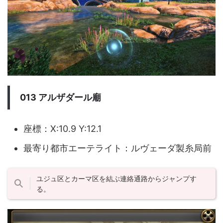
013 アルザダール廟
座標：X:10.9 Y:12.1
最寄り都市エーテライト：ルヴェーダ製糸局前
ユジュ区とカーマ区を結ぶ連絡通路からジャンプす
る。