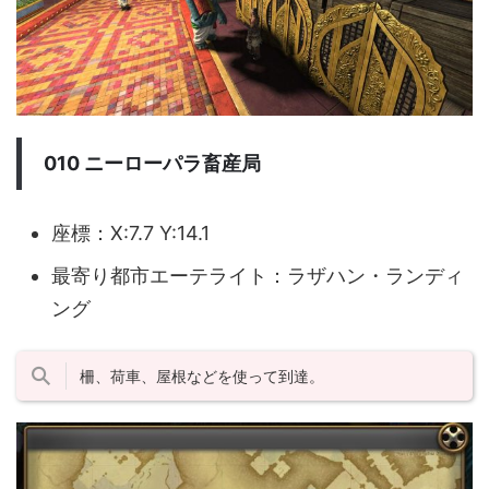
010 ニーローパラ畜産局
座標：X:7.7 Y:14.1
最寄り都市エーテライト：ラザハン・ランディ
ング
柵、荷車、屋根などを使って到達。