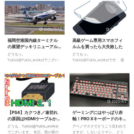
のお年玉箱 ガンプラの夢でござ
ました。 知る人ぞ知る？アフリ
います。 例年5,000円で販売され
カの楽器「カリンバ」です。 名
ていたガンプラの夢ですが、今年
称は色々あるようで親指ピアノや
から1,5000円と3倍の価格アッ
サムピアノあるいはハンドオルゴ
2020/10/13
2020/7/12
プ。昨今のガンプラ品不足もあり
ールなどと呼ばれ、オルゴールの
抽選倍率は150倍を超えていたよ
起源となったという話もありま
福岡空港国内線ターミナル
高級ゲーム専用スマホフィ
うです。すごい。 これが夢のお
す。 YouTubeでダラダラと動画
の展望デッキリニューアル
ルムを買ったら大失敗した
年玉箱 ガンプラの夢 2022だ
漁りをしていたところ、このカリ
が完了！飛行機見るならコ
っ！！ ▲外観。第一印象は「四
ンバを演奏する動画を見たのがそ
どうもっ、
どうもっ。
コ！
角い！そして思ったより小さ
もそものきっかけ。 好きな人に
Yukio(@Yukio_works)でござい
Yukio(@Yukio_works)です。 最
い！」。 配送はゆうパックで12
は刺さる音色ですよね。 Yukioさ
ます。 先日、福岡空港国内線タ
近やっとドコモでも発売となった
月28日に東京から発送され、福
んもこの手のオルゴールサウンド
ーミナル展望デッキのリニューア
ソニーの最新ハイエンドスマート
岡に30日に配達 ...
が大好物です ...
ル工事が完了しつつあるとの報告
フォン「Xperia1 Ⅱ」用のフィル
がありましたので調査してきまし
ムを買いました。 非光沢でサラ
た。 国内線から飛行機を眺める
サラな質感こそ至高。 やっぱり
サイコーのスポットになっていま
ゲーム用がなんだかんだサイコー
2020/5/11
2020/4/2
した！ 国内線展望デッキへの行
だな！と思っていた私に、このあ
き方 リニューアル工事中、展望
とバチが当たることになるとは知
【PS4】カクつき／途切れ
ゲーミングにはやっぱり赤
デッキへのアクセスはターミナル
る由もなかったのでした。 最高
の原因はHDMIケーブルか
軸！PRO Xキーボードのキ
ビル中央やや南の細い階段のみで
級クラスの画面保護フィルムを購
も？プレミアムとスタンダ
ースイッチを交換しまし
した。 今回のリニューアルでエ
入 今回購入した画面保護フィル
どうも、Yukio(@Yukio_works)
アベノマスクでどうこう言われて
ードの違いとおすすめケー
た。【ロジクール】
スカレーター及びエレベーターで
ムはTrinity（トリニティ）社製の
でございます。 先日、我が家の
ますが、しないよりマシ。 どう