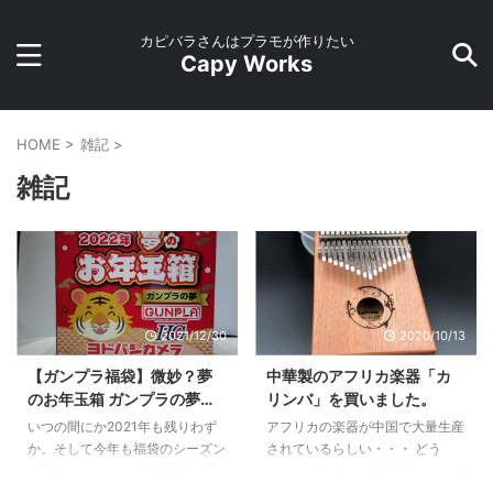
カピバラさんはプラモが作りたい
Capy Works
HOME
>
雑記
>
雑記
2021/12/30
2020/10/13
【ガンプラ福袋】微妙？夢
中華製のアフリカ楽器「カ
のお年玉箱 ガンプラの夢の
リンバ」を買いました。
中身はどうだ【ヨドバシ福
いつの間にか2021年も残りわず
アフリカの楽器が中国で大量生産
袋2022】
か。そして今年も福袋のシーズン
されているらしい・・・ どう
が到来しました。 今年最初に購
も、Yukioです。 最近気になって
入した福袋はヨドバシカメラの夢
いたアイテムをAmazonで購入し