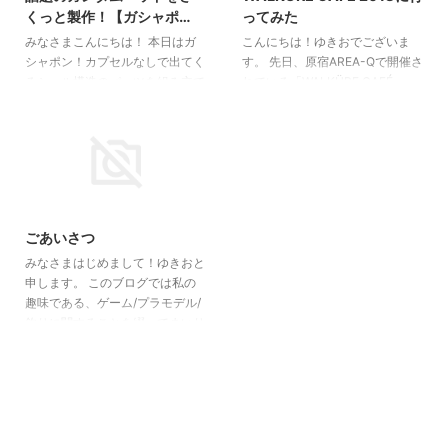
で遅かれ早かれPS3は切られるだ
登場となる機体を含む1/10スケー
くっと製作！【ガシャポ
ってみた
ろうと思い切ってマウスのゲーミ
ルのガンダムの立像や、歴代ガン
ン】
ングPCを購入！ PCにするとPS3
ダムのガンプラ、ポスターなどが
みなさまこんにちは！ 本日はガ
こんにちは！ゆきおでございま
では揺れなかったおっぱいが揺れ
時代順に展示され、ガンダム４０
シャポン！カプセルなしで出てく
す。 先日、原宿AREA-Qで開催さ
て感動した。笑 ｹﾞﾌﾝｹﾞﾌﾝ FF14が
年の歴史を振り返ることができま
るシェル構造のパーツを組み立て
れている「WALKÜRE CAFÉ
劇的に遊びや ...
す！ 1/10 RX-78-02ガンダム立
てMSの頭部を再現するエクシー
2018」に行って参りました。 今
...
ドモデルシリーズ。ザクヘッドは
回はその一部を簡単にご紹介いた
全世界で180万個以上を売り上げ
します！ AREA-Qさんはこちらで
る大人気商品です。 そのエクシ
すね。 明治神宮前駅から徒歩３
ードモデルの新シリーズ「ガンダ
分ほどの場所にあります。 久し
2018/11/12
ムヘッド１」をヨドバシで入手し
ぶりの原宿にドキドキしながら歩
ましたので、ちゃちゃっと作って
きビルに到着。（雨でびしょ濡れ
ごあいさつ
みたいと思います！ なんでもガ
orz） カフェは７Fにあるのでエ
シャポン史上最大の大きさらしい
レベーターで昇ると・・・ 受付
みなさまはじめまして！ゆきおと
ので楽しみです！ いつものガシ
と物販カウンター（物販は席番号
申します。 このブログでは私の
ャポンに500円を入れて出てくる
で決められた時間に購入可能）、
趣味である、ゲーム/プラモデル/
のがこれ。カプセルじゃな
そして演者サイン＆コメント付き
釣りに関することを綴ってまいり
い・・・だと・・・ 種類は全部
壁面パネルがお出迎え！ ...
ます。 理系がどこまで文章力・
で3種類あるようです。 RX-7 ...
語彙力を高めてわかりやすく伝え
ることができるかわかりません
が、少しでも読者の皆様に役立つ
情報を発信できるよう頑張りま
す！ どうぞよろしくお願い致し