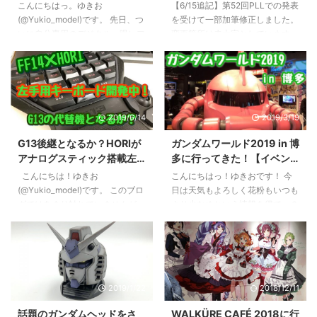
レビュー】
カルアサルトコマンダー
２個買って四苦八苦しながら滞在
クス福袋２０２０飛行機１万円。
こんにちはっ。ゆきお
【6/15追記】第52回PLLでの発表
F14』完成！第52回PLLから
中のホテルまで帰ったのはいい思
大きさがわかりにくいですが大き
(@Yukio_model)です。 先日、つ
を受けて一部加筆修正しました。
追記あり
い出です。新年早々何やってるん
目のボストンバッグくらいの大き
いに自分専用のデジタル一眼レフ
変更箇所は赤太字としています。
だか、、、笑 いざ開封！ それで
さです。 ちなみに今回購入した
カメラを購入しました！ ゆきお
こんにちは！ゆきお
は開封に移ります。 ...
店舗はホビー天国ではなく、ラジ
一家は祖父が写真館を経営してお
(@Yukio_model)です。 先日もお
...
り、父親も趣味で一眼を所有して
伝えしましたが・・・ G13後継
いたのでなかなか自分専用のカメ
となるか？HORIがアナログステ
ラを持つことがなかったのです。
ィック搭載左手キーボード開発
2019/6/14
2019/3/19
しかし、家族所有の機材も古くな
中！【FF14×HORI】 現在アメリ
り、父親もついにスマホのカメラ
カ・ロサンゼルスで開催中のE3
G13後継となるか？HORIが
ガンダムワールド2019 in 博
で十分などと言い出す始末・・・
スクウェア・エニックスブースに
アナログスティック搭載左
多に行ってきた！【イベン
当ブログのプラモデル製作記やキ
て、先の第51回プロデューサーレ
手キーボード開発中！
トレポート】
ットレビューでは撮影ブース+ス
ターライブにてモックアップが公
こんにちは！ゆきお
こんにちはっ！ゆきおです！ 今
【FF14×HORI】
マホの有料アプリという組み合わ
開され開発が進んでいると発表さ
(@Yukio_model)です。 このブロ
日は天気もよろしく花粉もいつも
せで撮ってきましたが、やはり一
れていた吉田P完全監修のHORI製
グではあまり触れていませんが、
より少なめという情報を得て、２
眼には敵わないというのは明白。
左手用ゲーミングデバイス（ゲー
管理人のゆきおは光の戦士（通称
０１９年３月１３日よりJR博多
特にコンテストでは写 ...
ム ...
ヒカセン）であります。 そもそ
シティ９FのJR九州ホールで開催
もFF14を遊び始めたのは新生後
中の『ガンダムワールド2019 in
のパッチ2.2あたりからだったと
博多』へお出かけしてきました！
思いますが、その当時はPS3でプ
今回はそのガンダムワールドの様
2019/1/22
2018/12/11
レイしていました。 その後しば
子をレポートしていきますよっ。
らくしてPS3の遅さやPS4の登場
歴代ガンダムヒストリー 福岡初
話題のガンダムヘッドをさ
WALKÜRE CAFÉ 2018に行