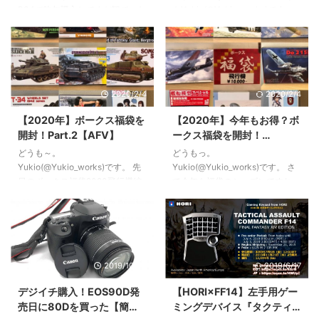
ブル！
のアクセスも可能になっていま
Simplismという製品ラインのゲ
PS4で昨年購入してまだ観ていな
もYukio(@Yukio_works)です。
す。 ターミナルビル向かって左
ーム専用非光沢フィルム。 税込
かった「FINAL FANTASY XIV
やっぱり青軸はうるさかった 先
手、南到着口/保安検査場南の手
3600円 ...
Orchestra Concert 2019」のブ
日ロジクールのゲーミングキーボ
前にあ ...
ルーレイを再生しようとしたとこ
ード「PRO X」を買いました。
ろ、再生はできるものの慢性的な
http://capyworks.jp/prox_keybo
カクつき／数秒の映像と音声の途
ard/ このPRO Xは標準で青軸が搭
2020/2/4
2020/2/4
切れが発生しました。 実はこの
載されています。スイッチみたい
現象初めてではなかったのです
なカチャカチャ言うザ・メカニカ
【2020年】ボークス福袋を
【2020年】今年もお得？ボ
が、原因がイマイチわからずその
ルキーボードという軸です。 店
開封！Part.2【AFV】
ークス福袋を開封！
まま我慢していました。 今回、
頭で試したときには青軸も気持ち
Part.1【飛行機】
この途切れカクつき現象をHDMI
いいなーとおもっていたんです。
どうも～。
どうもっ。
ケーブルの交換で解消できたので
でも、いざ自宅でかちゃかちゃタ
Yukio(@Yukio_works)です。 先
Yukio(@Yukio_works)です。 さ
その結果をまとめておきたいと思
イピングし続けるとやっぱり ...
日のボークス福袋2020飛行機編
て今年も福袋のシーズンですね
います。 ...
に続き、今回はボークス福袋
ぇ。 ということで、今年も去年
2020AFV編ということで中身を
に続いて買って来ましたよ「ボー
公開してみたいとおもいます。
クス福袋2020」 昨年はボークス
【2020年】今年もお得？ボーク
福岡SRの5000円福袋2種を買
ス福袋を開封！Part.1【飛行機】
い、個人的に外さないイメージが
2019/10/20
2019/6/17
今回購入したのは飛行機と同じ秋
確立されたボークス福袋。 今年
葉原ラジオ会館内のボークスホビ
はホビーの聖地秋葉原のボークス
デジイチ購入！EOS90D発
【HORI×FF14】左手用ゲー
ースクエア秋葉原店。 個数制限
にて福袋を入手してきましたよ
売日に80Dを買った【簡単
ミングデバイス『タクティ
は無かったので飛行機と合わせて
っ。 こちらが今回購入したボー