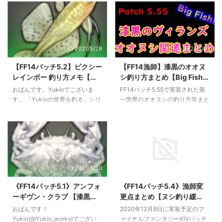
世界のオオヌシたち。 今回はレ
島』 最寄エーテライト：「オス
イクランドケンの島のオオヌシ
タル厳命城」 天候：晴れ ⇒ 曇り
「リストラカントゥス」に挑戦し
時間：１６：００～２３：５９
ます。 ～カントゥスと聞くと紅
エサ：蟲箱 直釣り フッキング：
2021/5/29
2021/6/21
蓮オオヌシ「ステタカントゥス」
ストロングフッキング（激震）
という難敵が思い出されますが、
魚類伝承録:ノルヴラント ホワイ
【FF14パッチ5.2】ピクシー
【FF14漁師】漆黒のオオヌ
リストラカントゥスはどうでしょ
トロンゾ / コルシア島 釣り場：コ
レインボー 釣り方メモ【漆
シ釣り方まとめ【Big Fish】
う？ オオヌシ『リストラカント
ルシア島『ワッツリバー下流』
黒のヌシ釣り】
※ネタバレ有
ゥス』 釣り場：レイクランド
最寄エーテライト：「スティルタ
おばんです。Yukioでございま
FF14パッチ5.55で実装された第
『ケンの島』 最寄エーテライ
イド」 天候：なし 時間：００：
す。 「Yukioの世界を釣る」シリ
一世界のオオヌシの釣り方等まと
ト：レイクランド「オスタル厳命
００～０１：５９ エサ：蟲箱 直
ーズ、今回はパッチ5.2実装のイ
めページです。 紅蓮では4.56で
城」 天候：晴れ ⇒ 霧 時間：
釣り フッキング：プレシジョン
ル・メグ「中の子らの流れ」のヌ
の実装だったので、今回の漆黒で
16:00 ～ 23:59 ...
フッ ...
シ、『ピクシーレインボー』を狙
はやや実装が早まったようです
います。 ヌシ『ピクシーレイン
ね。 随時更新中！情報があれば
ボー』 釣り場：イル・メグ『中
コメントへお願いします。 リス
の子らの流れ』 最寄エーテライ
トラカントゥス 釣り場：レイク
2021/4/30
2020/12/8
ト：イル・メグ「ヴォレクドル
ランド『ケンの島』 最寄エーテ
フ」 天候：快晴 / 晴れ ⇒ 霧 時
ライト：レイクランド「オスタル
《FF14パッチ5.1》アンフォ
《FF14パッチ5.4》漁師変
間：いつでも エサ：マーブルラ
厳命城」 天候：快晴or晴れ ⇒
ーギヴン・クラブ 【漆黒の
更点まとめ【ヌシ釣り緩
ーヴァ 直釣り フッキング：プレ
霧？（晴れ⇒曇りではヒットせず
ヌシ釣り】
和？】
シジョンフッキング 魚類伝承録:
ET21:46） 時間：16:00 ～ 23:59
おばんです！
2020年12月8日に実装予定のフ
ノルヴラント 釣り場はヴォレク
エサ：蟲箱 ⇒ ヌシ「イモータル
Yukio(@Yukio_works)でござい
ァイナルファンタジーXIVパッチ