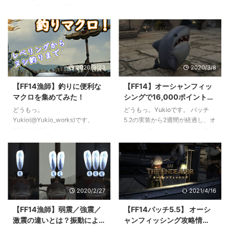
ドルフ周辺に連なる３つの小川
ジョー」の泳がせ フッキング：
ます。 「Yukioの世界を釣る！」
5.4「もうひとつの未来」におけ
「上の子らの流れ」「中の子らの
ストロン ...
シリーズ漆黒パッチ5.1編。今回
る漁師関係の変更点をまとめてい
流れ」「末の ...
はテンペストはレイクランドのヌ
きます。 パッチ5.4 パッチノート
シ『アンフォーギヴン・クラブ』
はこちら。 2020年12月7日更
を狙います。 アンフォーギヴ
新。 フィッシュアイの効果変更
ン・クラブを直訳すると「赦され
魚の釣り上げ条件の一つだったフ
2020/3/23
2020/3/8
ざるカニ」。白い見た目から罪喰
ィッシュアイが、「時間条件を無
いと間違えられたという話もあり
視して釣れる」効果に変更されま
【FF14漁師】釣りに便利な
【FF14】オーシャンフィッ
ます。 第一世界の罪喰いは「フ
した。同時に消費GP、効果時間
マクロを集めてみた！
シングで16,000ポイントを
ォーギヴン～」と呼ばれています
も変更となっています。 パッチ
目指す！本気の釣り方メモ
が、罪喰いではないということで
5.4時点でフィッシュアイの効果
どうもっ。
どうもっ。Yukioです。 パッチ
【Ocean Fisher】
「アンフォーギヴン」となってい
があるのは蒼天エリアのヌシまで
Yukio(@Yukio_works)です。
5.2の実装から2週間が経過し、オ
るのでしょうかね。 ヌシ『アン
で、オーシャンフィッシング/オ
FF14の漁師、他のギャザラーク
ーシャンフィッシングに励んでい
フォーギヴン・クラブ』 釣り
オヌシ/紅蓮エリア以降の ...
ラスの園芸/採掘に比べて移動す
た漁師勢もミニオン・マウントの
場：レイクランド『始まりの湖 ...
ることが少ないので退屈になりが
取得を終えた頃かと思います。
ち。特にレベリングの時など淡々
http://capyworks.jp/ff14_oceanfi
と釣りあげるだけになることもあ
shing/ 今回はマウント獲得に必要
りますよね。 今回はそんなもの
な釣果点10,000ポイントをさら
2020/2/27
2021/4/16
ぐさ漁師様向けに普段Yukioが使
に超えて、称号「Ocean
っている釣り用マクロを公開しま
Fisher」の獲得に必要な16,000
【FF14漁師】弱震／強震／
【FF14パッチ5.5】 オーシ
す。 動画を見ながらポチポ
ポイントを本気で狙いに行く釣り
激震の違いとは？振動によ
ャンフィッシング攻略情
チ・・・だけでなくヌシ釣りにも
方を考えてみたいと思います。