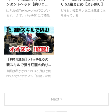
グ？） 伝承録：魚類伝承録 ノル
グ：不明（プレシジョン？） 伝
ンダントヘッド【釣りロ
り 5.1編まとめ【ヌシ釣り】
ヴラント 要フィッシュアイ 釣り
承録：魚類伝承録 ノルヴラント
グ】
場となる洞窟内への入り口がやや
釣り方 時間指定なし、天候雨の
ゆきお(@Yukio_works)でござい
どうも。複製サレタ工場廃墟に入
わかりにくい。そして漆黒のヌシ
みということで比較的頻繁に釣る
ます。 さて、パッチ5.1にて漆黒
り浸っている
釣りは今までのところすべての釣
チャンスは訪れます。 エサのマ
でもついにヌシ釣りが解禁となり
Yukio(@Yukio_works)です。 お
り場が暗い・・・笑 釣り方 「ス
ーブルラーヴァで釣れるのはヌ ...
ました。 早速Ebisuの次なる称号
かげですっかり出遅れてしまった
ターチ ...
を求めて釣っていきましょう！
感がありますが、5.1で実装され
ヌシ『ペンダントヘッド』 漆黒
たヌシのまとめページです。 通
ヌシ釣り最初に挑むのは、クリス
例ではパッチX.3からヌシが追加
タリウムの釣り場『クリスタリウ
されることが多いのですが、5.1
2020/2/20
ム居室』のヌシ「ペンダントヘッ
という今回はかなり早い段階で８
ド」。 釣り場：クリスタリウ
つのヌシが追加されました。 順
【FF14漁師】パッチ5.0の
ム 『クリスタリウム居室』 天
次情報を追加していきます。 パ
新スキルで狙う紅龍の釣り
候：なし 時間：１８：００～２
ッチ５．１で追加されたヌシたち
方！時系列で解説【目指せ
０：５９ エサ：蟲箱 フッキン
ペンダントヘッド 釣り場：クリ
今回は私がかれこれ３ヶ月ほど釣
Ebisu！】
グ：不明（プレシジョン？） 伝
スタリウム 『クリスタリウム居
れていないオオヌシ「紅龍」の釣
承録：魚類伝承録 ノルヴラント
室』 天候：なし 時間：１８：０
り方を時系列に沿って紹介しま
釣り方 天候縛りはないので毎日
０～２０：５９ エサ：蟲箱 フッ
す。 先日の拡張パッチ5.0「漆黒
時間にな ...
キング：プレシジョ ...
のヴィランズ」でレベルキャップ
が80となり、新スキルも追加さ
Next »
れたのでこれから紅龍を目指す方
の参考になれば幸いです。 紅龍
の基本知識 そもそも紅龍とはど