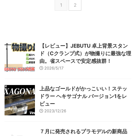
1
2
んなオオヌシなの？ パッチ4.56
で追加されたオオヌシ オオヌシ
とは各釣り場にいるヌシの更に上
位的な存在で、各エリアに1種類
いる。 紅龍は紅玉海のオオヌシ
で、クガネから紅玉海にエーテラ
イトで出てすぐの「紅玉台場近
【レビュー】JEBUTU 卓上背景スタン
海」で釣ることができる。 ...
ド（Cクランプ式）が物撮りに最強な理
由。省スペースで安定感抜群！
2026/5/17
上品なゴールドがかっこいい！ステッ
ドラー ヘキサゴナル バージョン1をレ
ビュー
2023/12/26
７月に発売されるプラモデルの新商品