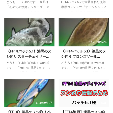
る魚の見分け方と使い方！
報！釣り方や報酬など関連
使える便利なマクロもあるので良
「Taikoubou」「Ebisu」に続く
どうもっ。Yukioです。 今回は
FF14パッチ5.2で実装された漁師
【初めての漁師】
情報まとめ【新航路追加】
かったら使ってみてくださいね。
漁師の最新称号目指して頑張りま
「初めての漁師」シリーズ。 オ
専用コンテンツ『オーシャンフィ
基本の釣りマクロ まずは一番ベ
しょう！ 高釣果 ...
ーシャンフィッシングで釣りにハ
ッシング』関連の攻略情報をまと
ーシックな釣りマクロから。 Lv1
マり始めた駆け出し漁師さんに向
めています。 【2021/04/14】パ
から使うことができるマクロ ...
けて、パッチ5.2でとってもわか
ッチ5.5で追加された新要素につ
りやすくなった振動による魚の選
いて更新中です。 オーシャンフ
別について解説していきます。
ィッシングとは？ ファイナルフ
魚の判別はほぼ漁師の必須スキ
ァンタジーXIV パッチ5.2にて実
2020/4/30
2020/1/25
ル！釣り分けることで時間とGP
装された漁師向けコンテンツ。
を節約することもできます。 そ
一定時間ごとに運航される大型漁
《FF14パッチ5.1》漆黒のヌ
《FF14パッチ5.1》漆黒のヌ
れでは始めましょう！ 見分け方
船「エンデバー号」に最大24人
シ釣り スターチェイサー
シ釣り ブロンズソール
はとても簡単！ まずは各振動の
で乗船し、各地を移動しながら釣
【Yukioの世界を釣る！】
【Yukioの世界を釣る！】
違いを見てみましょう。魚の引き
りを楽しむコンテンツとなってい
どうも。Yukio(@Yukio_works)
どうも！Yukio(@Yukio_works)
は以下の３種となります。 上記
ます。漁師版のアライアンンスレ
です。 「Yukioの世界を釣る！」
です。 『Yukioの世界を釣る！』
のナマズオの頭上に見える！マー
イドのような感じですね。 基本
シリーズ漆黒編。今回はテンペス
シリーズパッチ5.1編、今回はコ
クの個数で弱震、強震、激震をそ
情報 解放場所 魅惑の「オーシャ
トは「プルプラ洞」のヌシ『スタ
ルシア島は「シャープタンの泉」
れぞれ判別します。 これま ...
ン ...
ーチェイサー』を狙います。 ヌ
のヌシ『ブロンズソール』を狙い
シ『スターチェイサー』 釣り
ます。 ヌシ『ブロンズソール』
場：テンペスト『プルプラ洞』
まずは基本情報をおさらい。 釣
天候：曇り 時間：０６：００～
り場：コルシア島 『シャープタ
2019/11/7
2021/4/28
０９：５９ エサ：イカの切り身
ンの泉』 天候：雨 時間：なし エ
フッキング：不明（ストロン
サ：マーブルラーヴァ フッキン
《FF14》漆黒のヌシ釣り ペ
【FF14漁師】漆黒のヌシ釣