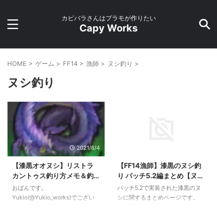
カピバラさんはプラモが作りたい
Capy Works
HOME
>
ゲーム
>
FF14
>
漁師
>
ヌシ釣り
>
ヌシ釣り
2021/6/4
2021/5/29
【漆黒オオヌシ】リストラ
【FF14漁師】漆黒のヌシ釣
カントゥス釣り方メモ＆釣
り パッチ5.2編まとめ【ヌシ
りログ【FF14パッチ5.55】
釣り】
おばんです。
パッチ5.2で実装された漆黒のヌ
Yukio(@Yukio_works)でござい
シに関するまとめページです。
ます。 FF14漆黒のヴィランズパ
イモータルジョー / レイクランド
ッチ5.55で追加された6種の第一
釣り場：レイクランド『ケンの