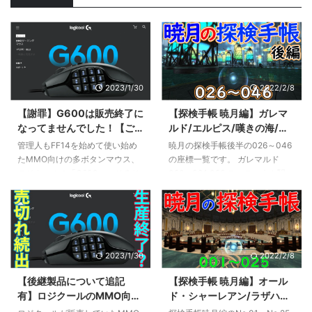
2023/1/30
2022/2/8
【謝罪】G600は販売終了に
【探検手帳 暁月編】ガレマ
なってませんでした！【ご
ルド/エルピス/嘆きの海/ウ
めんなさい】
ルティマ・トゥーレ 026～
管理人もFF14を始めて使い始め
暁月の探検手帳後半の026～046
046 座標一覧【FF14】
たMMO向けの多ボタンマウス、
の座標一覧です。 ガレマルド
ロジクールの「G600」。そろそ
026～031 026 テルティウム駅
ろ手汗でぼろぼろになってきたし
座標：X:32.3 Y:18.5 Z:-0.2 最寄
買い替えようかなと思ってヨドバ
りエーテライト：テルティウム駅
シを覗いてみるとオンラインも含
027 ユートゥルナG水上リグ 座
めて在庫切れ！ そんなこともあ
標：X:29.6 Y:34.1 Z0.9 最寄りエ
って以前、G600もいよいよディ
ーテライト：キャンプ・ブローク
2023/1/30
2022/2/8
スコンか？という記事を書きまし
ングラス フライングマウントの
た。 が、このG600の販売終了疑
解放が必要。 028 脱線した列車
【後継製品について追記
【探検手帳 暁月編】オール
惑どうやらマイナーチェンジによ
座標：X:29.5 Y:23.3 Z:0.5 最寄り
有】ロジクールのMMO向け
ド・シャーレアン/ラザハン/
る一時的な在庫切れだったようで
エーテライト：テルティウム駅
多ボタンゲーミングマウス
ラヴィリンソス/サベネア島