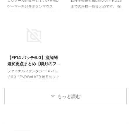
す。 今でもこちらの記事からア
フライングマウントの解放が必
ロジクールが販売していたMMO
探検手帳暁月編のNo.01～No.25
G600生産終了の可能性 代
001～025 座標一覧
クセスしていただける方が一定数
要。 029 ガレマール元老院 ...
ゲーマー向け多ボタンマウス
までの座標一覧まとめです。 探
替製品は？
【FF14】
いらっしゃるので、ここでG600
「G600t」が生産終了との情報が
検手帳の目的地で見渡すことで経
シリーズの細かな違いについて簡
流れています。 ロジクールの製
験値を獲得できます。量は少ない
単に紹介してみたい ...
品ページには「一時的に完売」と
ですがレベリングに活用しましょ
表示されており、今後再生産が行
う。 探検手帳 暁月編 001～
われるのかについては不明です。
025 オールド・シャーレアン
【追記】どうやらマイナーチェン
（001～ 007) 001 ルヴェユール
2021/12/3
ジに伴う一時的な在庫切れだった
邸 座標：X:15.6 Y:8.0 最寄り都市
模様。別記事にて後継のG600tに
エーテライト：ルヴェユール邸前
【FF14 パッチ6.0】漁師関
ついて紹介しています。 各通販
ルヴェユール邸の2階テラスにあ
連変更点まとめ【暁月のフ
サイトでも在庫切れの表示がほと
ります。 002 知神の港 座標：
ィナーレ】
んどで、メーカー在庫も含め市場
X:11.8 Y:15.8 最寄り都市エーテラ
ファイナルファンタジー14 パッ
に出回っている限りで終売となり
イト：知神の港 知神の港、内波
チ6.0「ENDWALKER 暁月のフィ
そうな気配。 G600tはMMORPG
止の先端 003 哲学者議会議 ...
ナーレ」で実装される漁師に関す
などの多くのアクションを操作す
る変更点の情報をまとめていきま
るために、右手親 ...
す。 パッチ6.0のネタバレに関す
もっと読む
る情報を含みます。ご注意くださ
い。 新しい特性の追加 6.0のキモ
となるのは新特性「ビッグフィッ
シャー」。HQ改めラージサイズ
を獲得することでスタックするこ
のバフを消費することで後述する