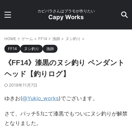
カピバラさんはプラモが作りたい
Capy Works
HOME
>
ゲーム
>
FF14
>
漁師
>
ヌシ釣り
>
FF14
ヌシ釣り
漁師
《FF14》漆黒のヌシ釣り ペンダント
ヘッド【釣りログ】
2019年11月7日
ゆきお(
@Yukio_works
)でございます。
さて、パッチ5.1にて漆黒でもついにヌシ釣りが解禁
となりました。