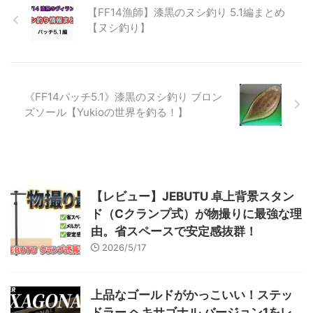
新アクションを使うことができま
【FF14漁師】漆黒のヌシ釣り 5.1編まとめ
す。 ビッグフィッシャー 修得レ
【ヌシ釣り】
ベル15自身に「ビッグフィッシャ
ー」を付与する。発動条件：ラー
ジサイズ獲得時（一定確率）ラー
ジサ ...
《FF14パッチ5.1》漆黒のヌシ釣り ブロン
ズソール【Yukioの世界を釣る！】
【レビュー】JEBUTU 卓上背景スタン
ド（Cクランプ式）が物撮りに最強な理
由。省スペースで安定感抜群！
2026/5/17
上品なゴールドがかっこいい！ステッ
ドラー ヘキサゴナル バージョン1をレ