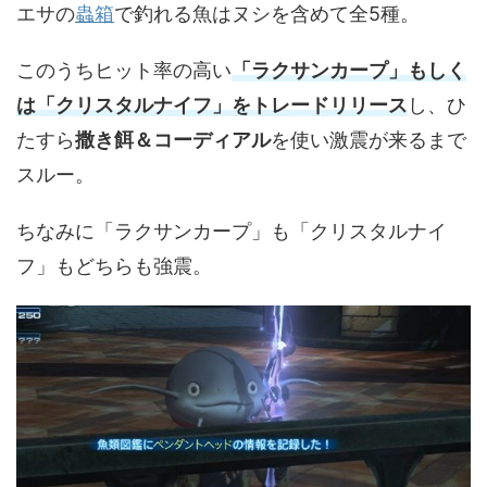
エサの
蟲箱
で釣れる魚はヌシを含めて全5種。
このうちヒット率の高い
「
ラクサンカープ
」もしく
は「
クリスタルナイフ
」をトレードリリース
し、ひ
たすら
撒き餌＆コーディアル
を使い激震が来るまで
スルー。
ちなみに「ラクサンカープ」も「クリスタルナイ
フ」もどちらも強震。