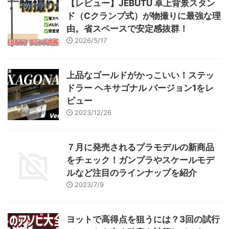
【レビュー】JEBUTU 卓上背景スタン
もっとも基本的な接着剤となるの
ナンス、そして簡単なモディファ
ド（Cクランプ式）が物撮りに最強な理
はこの溶剤系接着剤。 溶剤系に
イを施してみたいと思います。
も樹脂入り系と ...
現状を見てみよう！ さ ...
由。省スペースで安定感抜群！
2026/5/17
上品なゴールドがかっこいい！ステッ
ドラー ヘキサゴナル バージョン1をレ
ビュー
2023/12/26
７月に発売されるプラモデルの新商品
をチェック！ガンプラやスケールモデ
ルなど注目のラインナップを紹介
2023/7/9
ヨットで高得点を狙うには？3回の試行