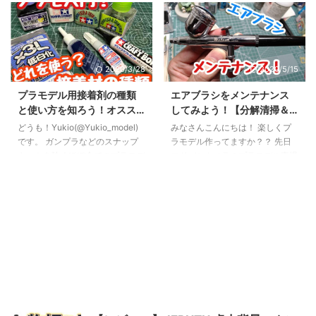
トをサクッと作るのも良いです
パーが各メーカーから販売されて
が、自分で色を塗ることで表現の
います。 ～1,000円程度 エント
幅を広げたり、より完成品への愛
リーモデル。 切れ味は高級品に
着が湧くことは間違いありませ
は敵わないけれどその分耐久性が
2020/3/28
2020/5/15
ん。 今回は「プラモデルを塗装
高く、長く使えるものが多いで
したい！でもどれを使えばいいの
す。今回はタミヤとゴッドハンド
プラモデル用接着剤の種類
エアブラシをメンテナンス
かわからない・・・」そんな方向
から2種類をピックアップ。 タミ
と使い方を知ろう！オスス
してみよう！【分解清掃＆
けの解説でございます。 プラモ
ヤ モデラーズニッパーα タミヤ
メの接着剤と使い分け
ニードル研磨】
デル用の塗料の種類は大きく分け
が販売するベーシックなプラスチ
どうも！Yukio(@Yukio_model)
みなさんこんにちは！ 楽しくプ
て3種類 現在流通しているプラモ
ック専用ニッパー。高炭素鋼を焼
です。 ガンプラなどのスナップ
ラモデル作ってますか？？ 先日
デル用塗料は、ラッカー系、水性
き入れ処理することで高い耐久性
キットを除くほぼ全てのプラモデ
ヨドバシカメラのプラモデル売場
系、エナメルの3種類。 まずはそ
を持ちます。グリップは軟質樹
ルを作る上で必須となるパーツ同
でエアブラシとコンプレッサーの
れぞれの塗料の特徴について確認
脂。 ゴッドハ ...
士の接着。 プラモデル用品売り
セットとガンプラを手にした小学
して ...
場に行くと様々な接着剤が販売さ
校低学年ぐらい子どもを見かけま
れていてどれを使えば良いか迷っ
した。 あの歳でエアブラシを買
てしまいますよね。 接着剤にも
ってもらえるお子さんがうらやま
得意な箇所、不得意な箇所が存在
しい…ある種英才教育ですね。 さ
します。今回はプラモデル製作に
て、そんなエアブラシを使って模
使う接着剤の種類を知ることでそ
型作りをされる方も多いと思いま
の特徴とどんなパーツに使えば良
す。かくいう私もエアブラシを手
いのか紹介していきます！ 溶剤
離せない一人です(^^; そこで今回
系接着剤 プラスチックの接着で
は今手持ちのエアブラシをメンテ