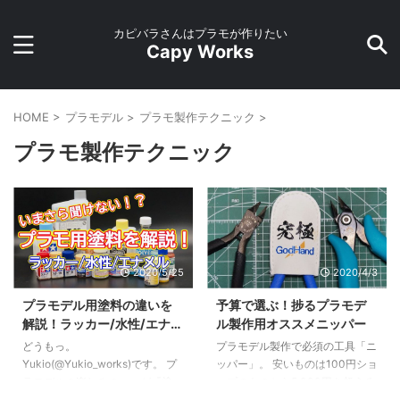
カピバラさんはプラモが作りたい
Capy Works
HOME
>
プラモデル
>
プラモ製作テクニック
>
プラモ製作テクニック
2020/5/25
2020/4/3
プラモデル用塗料の違いを
予算で選ぶ！捗るプラモデ
解説！ラッカー/水性/エナメ
ル製作用オススメニッパー
ルってどう違うの？
どうもっ。
プラモデル製作で必須の工具「ニ
Yukio(@Yukio_works)です。 プ
ッパー」。 安いものは100円ショ
ラモデルの楽しみの一つが『塗
ップのものから5,000円を超える
装』ですよね。 塗装済みのキッ
高級品まで、幅広い価格帯のニッ