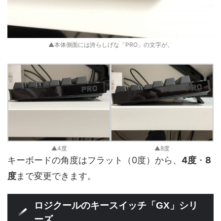
▲本体側面には誇らしげな「PRO」の文字が。
▲4度
▲8度
キーボードの角度はフラット（0度）から、
4度
・
8
度
まで変更できます。
ロジクールのキースイッチ「GX」シリ
ーズ