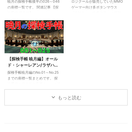
ルティマ・トゥーレ 026～
多ボタンゲーミングマウス
カーのような役を作るゲームで
了疑惑どうやらマイナーチェンジ
暁月の探検手帳後半の026～046
ロジクールが販売していたMMO
046 座標一覧【FF14】
G600生産終了の可能性 代
す。 役によって得点が決まり、
による一時的な在庫切れだったよ
の座標一覧です。 関連記事 【探
ゲーマー向け多ボタンマウス
替製品は？
最終的に高得点を獲得した人が勝
うです。 今でもこちらの記事か
検手帳 暁月編】オールド・シャ
「G600t」が生産終了との情報が
ちとなります。 ヨットでは、サ
らアクセスしていただける方が一
ーレアン/ラザハン/ラヴィリンソ
流れています。 ロジクールの製
イコロを ...
定数いら ...
ス/サベネア島 001～025 座標一
品ページには「一時的に完売」と
覧【FF14】 ガレマルド 026～
表示されており、今後再生産が行
031 026 テルティウム駅 座標：
われるのかについては不明です。
X:32.3 Y:18.5 Z:-0.2最寄りエー
【追記】どうやらマイナーチェン
2022/2/8
テライト：テルティウム駅 027
ジに伴う一時的な在庫切れだった
ユートゥルナG水上リグ 座標：
模様。別記事にて後継のG600tに
【探検手帳 暁月編】オール
X:29.6 Y:34.1 Z0.9最寄りエーテ
ついて紹介しています。
ド・シャーレアン/ラザハン/
ライト：キャンプ・ブロークング
http://capyworks.jp/g600-not-
ラヴィリンソス/サベネア島
ラス フライングマウントの解放
discontinue/ ロジクール公式
探検手帳暁月編のNo.01～No.25
001～025 座標一覧
が必要。 028 脱線した列車 座
G600 各通販サイトでも在庫切れ
までの座標一覧まとめです。 探
【FF14】
標：X:29. ...
の表示がほとんどで、メーカー在
検手帳の目的地で見渡すことで経
庫も含め市場に出 ...
験値を獲得できます。量は少ない
ですがレベリングに活用しましょ
もっと読む
う。 関連記事 【探検手帳 暁月
編】ガレマルド/エルピス/嘆きの
海/ウルティマ・トゥーレ 026～
046 座標一覧【FF14】 探検手
帳 暁月編 001～025 オール
ド・シャーレアン（001～ 007)