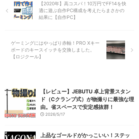
【2020年】高コスパ！10万円でFF14を快
001 ルヴェユール邸 座標：
適に遊ぶ自作PC構成を考えたらまさかの
X:15.6 Y:8.0最寄り都市エーテラ
結果に【自作PC】
イト：ルヴェユール邸前 ルヴェ
ユール邸の2階テラスにありま
す。 002 知 ...
ゲーミングにはやっぱり赤軸！PRO Xキー
ボードのキースイッチを交換しました。
【ロジクール】
【レビュー】JEBUTU 卓上背景スタン
ド（Cクランプ式）が物撮りに最強な理
由。省スペースで安定感抜群！
2026/5/17
上品なゴールドがかっこいい！ステッ