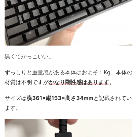
黒くてかっこいい。
ずっしりと重量感がある本体はおよそ１Kg。本体の
材質は不明ですが
かなり剛性感はあります
。
サイズは
横361×縦153×高さ34mm
と記載されてい
ます。