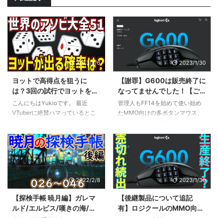
2023/8/6
2023/1/30
ヨットで高得点を狙うに
【謝罪】G600は販売終了に
は？3回の試行でヨットを出
なってませんでした！【ご
す確率を計算してみた【世
めんなさい】
こんにちはYukioです。 最近
管理人もFF14を始めて使い始め
界のアソビ大全51】
VTuberに絶賛ハマっているとこ
たMMO向けの多ボタンマウス、
ろですが、Nintendo Switchでプ
ロジクールの「G600」。そろそ
レイすることができる「世界のア
ろ手汗でぼろぼろになってきたし
ソビ大全51」に収録されている
買い替えようかなと思ってヨドバ
「ヨット」というゲームを遊んで
シを覗いてみるとオンラインも含
いるVTuberさんがたくさんいま
めて在庫切れ！ そんなこともあ
す。 今回はこの「ヨット」とい
って以前、G600もいよいよディ
2022/2/8
2023/1/30
うゲームについて確率の計算をし
スコンか？という記事を書きまし
てみたので紹介してみたいと思い
た。
【探検手帳 暁月編】ガレマ
【後継製品について追記
ます。 ヨットとは？ ヨットと
http://capyworks.jp/g600_disco
ルド/エルピス/嘆きの海/ウ
有】ロジクールのMMO向け
は、5個のサイコロを使ってポー
ntinue/ が、このG600の販売終