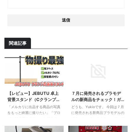
関連記事
2026/5/17
2023/7/9
【レビュー】JEBUTU 卓上
７月に発売されるプラモデ
背景スタンド（Cクランプ
ルの新商品をチェック！ガ
式）が物撮りに最強な理
ンプラやスケールモデルな
「メルカリに出品する商品の写真
どうも、Yukioです。 今回は７月
由。省スペースで安定感抜
ど注目のラインナップを紹
をもっと綺麗に撮りたい」「ブロ
に発売される新商品プラモデルの
群！
介
グやSNS用のガジェット紹介で、
紹介となっております。。ガンプ
背景をスッキリさせたい」……そ
ラやスケールモデルなど、様々な
う思って背景紙を買ったものの、
ジャンルの商品が登場しますの