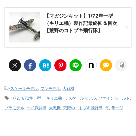
【マガジンキット】1/72隼一型
（キリエ機）製作記最終回＆目次
【荒野のコトブキ飛行隊】
-
スケールモデル
,
プラモデル
,
大戦機
-
1/72
,
1/72隼一型 （キリエ機）
,
スケールモデル
,
ファインモールド
,
プラモデル
,
一式戦闘機
,
大戦機
,
荒野のコトブキ飛行隊
,
隼
,
隼一型