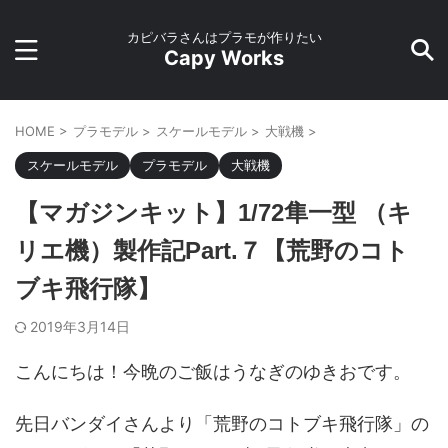
カピバラさんはプラモが作りたい
Capy Works
HOME
>
プラモデル
>
スケールモデル
>
大戦機
>
スケールモデル
プラモデル
大戦機
【マガジンキット】1/72隼一型 （キ
リエ機）製作記Part.７【荒野のコト
ブキ飛行隊】
2019年3月14日
こんにちは！今晩のご飯はうなぎのゆきおです。
先日バンダイさんより「荒野のコトブキ飛行隊」の