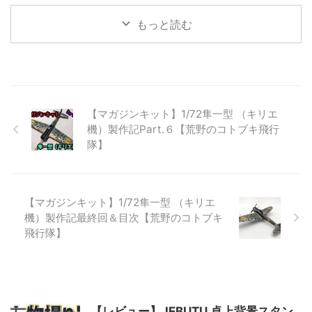
た。フレキシブルアームが柔らか
し前に寝ていても届くのが通販の
Live!!!!!!」そして「劇場短編マク
す ...
ありがたさで ...
ロスF～時の迷宮～」を鑑賞しマ
もっと読む
クロス熱が高まったこと、ハセガ
ワVF-31系は積んであるものの製
作していなかったことから、習作
としてTV版最終話で登場したVF-
31J改を製作することにしまし
た。 ランナーをチェック！ おな
【マガジンキット】1/72隼一型 （キリエ
じみのキットレビューとして、ま
機）製作記Part.６【荒野のコトブキ飛行
ずはランナーからチェックしてい
隊】
きます。 総パーツ数118、ランナ
ー計9枚。以前製作したSV-51よ
りパーツ分割は優しくなっている
よ ...
【マガジンキット】1/72隼一型 （キリエ
機）製作記最終回＆目次【荒野のコトブキ
飛行隊】
【レビュー】JEBUTU 卓上背景スタン