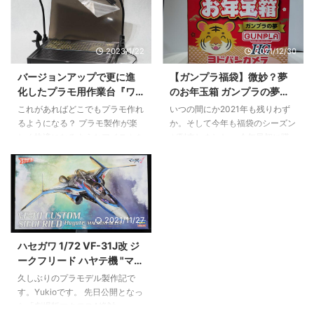
「背景紙をどうやって固定する
で、ぜひチェックしてみてくださ
か」で悩んでいませんか？ 一般
いね。 バンダイ HG 1/144 ガン
的な三脚タイプのスタンドは場所
ダムシュバルゼッテ 2023年7月8
2023/1/22
2021/12/30
を取るし、足元が邪魔。かといっ
日(土)発売、価格は2,090円（税
て壁にテープで貼るのは跡が残る
込）。『機動戦士ガンダム 水星
バージョンアップで更に進
【ガンプラ福袋】微妙？夢
し準備が面倒……。 そんな悩みを
の魔女』より、「ガンダムシュバ
化したプラモ用作業台『ワ
のお年玉箱 ガンプラの夢の
一発で解決してくれるのが、
ルゼッテ」がHGシリーズに登
ークステーション Ver2.0
中身はどうだ【ヨドバシ福
JEBUTUの「Cクランプ式 T字型
場。首や腰部にボールジョイント
これがあればどこでもプラモ作れ
いつの間にか2021年も残りわず
Pro』をレビュー【プラモ向
袋2022】
デスクトップ背景スタンド」で
を採用し前後傾のポージングが楽
るようになる？ プラモ製作が楽
か。そして今年も福袋のシーズン
上委員会】
す。実際に使ってみて分かった、
しめる。大型専用武器と開き手
しく快適になるようなアイテムを
が到来しました。 今年最初に購
このスタンドが「物撮りの正解」
（左）が付属。 HG 1/144 ガン ...
多数リリースしているプラモ向上
入した福袋はヨドバシカメラの夢
である理由を詳しくお伝えしま ...
委員会から、これまでの「ワーク
のお年玉箱 ガンプラの夢でござ
ステーション Pro」をバージョン
います。 例年5,000円で販売され
アップした新型が発売されまし
ていたガンプラの夢ですが、今年
た。 その名も「ワークステーシ
から1,5000円と3倍の価格アッ
2021/11/27
ョン Ver2.0 Pro」。 前作からさ
プ。昨今のガンプラ品不足もあり
らに使い勝手を進化を遂げた新型
抽選倍率は150倍を超えていたよ
ハセガワ 1/72 VF-31J改 ジ
ワークステーション Proを詳しく
うです。すごい。 これが夢のお
ークフリード ハヤテ機 "マク
見ていきましょう！ 新型の「ワ
年玉箱 ガンプラの夢 2022だ
ロスΔ" 製作記 #1【キットレ
ークステーション Ver2.0 Pro」
っ！！ 配送はゆうパックで12月
久しぶりのプラモデル製作記で
ビュー＆仮組】
外観・付属品など 早速取り出し
28日に東京から発送され、福岡
す。Yukioです。 先日公開となっ
て全部乗せで組み立ててみまし
に30日に配達されました。年越
た「劇場版マクロスΔ絶対