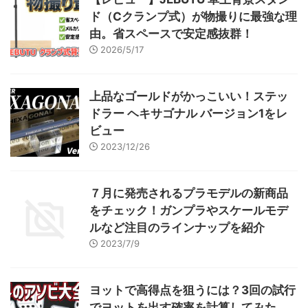
ド（Cクランプ式）が物撮りに最強な理
由。省スペースで安定感抜群！
2026/5/17
上品なゴールドがかっこいい！ステッ
ドラー ヘキサゴナル バージョン1をレ
ビュー
2023/12/26
７月に発売されるプラモデルの新商品
をチェック！ガンプラやスケールモデ
ルなど注目のラインナップを紹介
2023/7/9
ヨットで高得点を狙うには？3回の試行
でヨットを出す確率を計算してみた