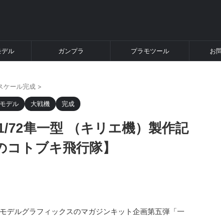
モデル
ガンプラ
プラモツール
お
スケール完成
>
モデル
大戦機
完成
/72隼一型 （キリエ機）製作記
のコトブキ飛行隊】
モデルグラフィックスのマガジンキット企画第五弾「一