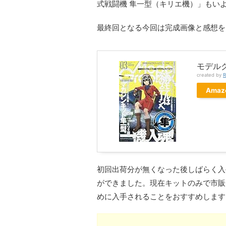
式戦闘機 隼一型（キリエ機）」もい
最終回となる今回は完成画像と感想を
モデルグ
created by
R
Amaz
初回出荷分が無くなった後しばらく入
ができました。現在キットのみで市販
めに入手されることをおすすめします