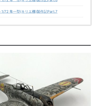
/72 隼一型(キリエ機)製作記Part.7