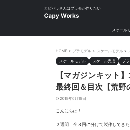
カピバラさんはプラモが作りたい
Capy Works
スケール
HOME
>
プラモデル
>
スケールモデル
>
スケールモデル
スケール完成
プラ
【マガジンキット】1
最終回＆目次【荒野
2019年6月19日
こんにちは！
２週間、全８回に分けて製作してきた