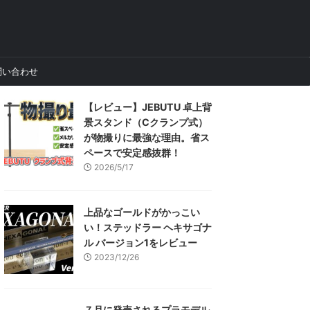
問い合わせ
【レビュー】JEBUTU 卓上背
景スタンド（Cクランプ式）
が物撮りに最強な理由。省ス
ペースで安定感抜群！
2026/5/17
上品なゴールドがかっこい
い！ステッドラー ヘキサゴナ
ル バージョン1をレビュー
2023/12/26
７月に発売されるプラモデル