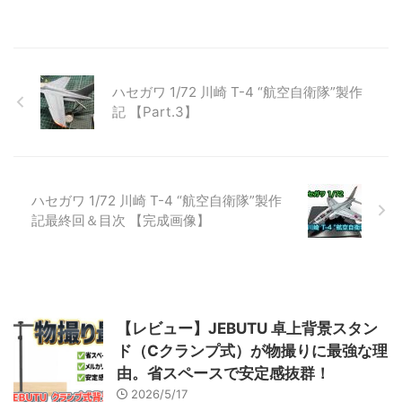
作していなかったことから、習作
としてTV版最終話で登場したVF-
31J改を製作することにしまし
た。 ランナーをチェック！ おな
じみのキットレビューとして、ま
ハセガワ 1/72 川崎 T-4 “航空自衛隊”製作
ずはランナーからチェックしてい
記 【Part.3】
きます。 ▲全ランナーとデカー
ル 総パーツ数118、ランナー計9
枚。以前製作したSV-51よりパー
ツ ...
ハセガワ 1/72 川崎 T-4 “航空自衛隊”製作
記最終回＆目次 【完成画像】
【レビュー】JEBUTU 卓上背景スタン
ド（Cクランプ式）が物撮りに最強な理
由。省スペースで安定感抜群！
2026/5/17