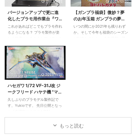
2023/1/22
2021/12/30
を取るし、足元が邪魔。かといっ
日(土)発売、価格は2,090円（税
て壁にテープで貼るのは跡が残る
込）。『機動戦士ガンダム 水星
バージョンアップで更に進
【ガンプラ福袋】微妙？夢
し準備が面倒……。 そんな悩みを
の魔女』より、「ガンダムシュバ
化したプラモ用作業台『ワ
のお年玉箱 ガンプラの夢の
一発で解決してくれるのが、
ルゼッテ」がHGシリーズに登
ークステーション Ver2.0
中身はどうだ【ヨドバシ福
JEBUTUの「Cクランプ式 T字型
場。首や腰部にボールジョイント
これがあればどこでもプラモ作れ
いつの間にか2021年も残りわず
Pro』をレビュー【プラモ向
袋2022】
デスクトップ背景スタンド」で
を採用し前後傾のポージングが楽
るようになる？ プラモ製作が楽
か。そして今年も福袋のシーズン
上委員会】
す。実際に使ってみて分かった、
しめる。大型専用武器と開き手
しく快適になるようなアイテムを
が到来しました。 今年最初に購
このスタンドが「物撮りの正解」
（左）が付属。 HG 1/144 ガン ...
多数リリースしているプラモ向上
入した福袋はヨドバシカメラの夢
である理由を詳しくお伝えしま ...
委員会から、これまでの「ワーク
のお年玉箱 ガンプラの夢でござ
ステーション Pro」をバージョン
います。 例年5,000円で販売され
アップした新型が発売されまし
ていたガンプラの夢ですが、今年
た。 その名も「ワークステーシ
から1,5000円と3倍の価格アッ
2021/11/27
ョン Ver2.0 Pro」。 前作からさ
プ。昨今のガンプラ品不足もあり
らに使い勝手を進化を遂げた新型
抽選倍率は150倍を超えていたよ
ハセガワ 1/72 VF-31J改 ジ
ワークステーション Proを詳しく
うです。すごい。 これが夢のお
ークフリード ハヤテ機 "マク
見ていきましょう！ 新型の「ワ
年玉箱 ガンプラの夢 2022だ
ロスΔ" 製作記 #1【キットレ
ークステーション Ver2.0 Pro」
っ！！ ▲外観。第一印象は「四
久しぶりのプラモデル製作記で
ビュー＆仮組】
価格 ￥8,200（税別） いいとこ
角い！そして思ったより小さ
す。Yukioです。 先日公開となっ
ろ 明るいライト 見やすいルーペ
い！」。 配送はゆうパックで12
た「劇場版マクロスΔ絶対
ニッパーホルダーが２ ...
月28日に東京から発送され、福
Live!!!!!!」そして「劇場短編マク
岡に30日に配達 ...
ロスF～時の迷宮～」を鑑賞しマ
もっと読む
クロス熱が高まったこと、ハセガ
ワVF-31系は積んであるものの製