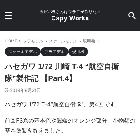
カピバラさんはプラモが作りたい
Capy Works
HOME
>
プラモデル
>
スケールモデル
>
現用機
>
スケールモデル
プラモデル
現用機
ハセガワ 1/72 川崎 T-4 “航空自衛
隊”製作記 【Part.4】
2019年8月21日
ハセガワ 1/72 T-4"航空自衛隊"、第4回です。
前回FS系の基本色や翼端のオレンジ部分、小物類の
基本塗装を終えました。