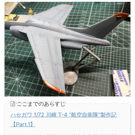
ここまでのあらすじ
ハセガワ 1/72 川崎 T-4 “航空自衛隊”製作記
【Part.1】