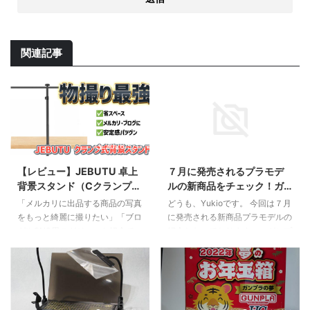
関連記事
2026/5/17
2023/7/9
【レビュー】JEBUTU 卓上
７月に発売されるプラモデ
背景スタンド（Cクランプ
ルの新商品をチェック！ガ
式）が物撮りに最強な理
ンプラやスケールモデルな
「メルカリに出品する商品の写真
どうも、Yukioです。 今回は７月
由。省スペースで安定感抜
ど注目のラインナップを紹
をもっと綺麗に撮りたい」「ブロ
に発売される新商品プラモデルの
群！
介
グやSNS用のガジェット紹介で、
紹介となっております。。ガンプ
背景をスッキリさせたい」……そ
ラやスケールモデルなど、様々な
う思って背景紙を買ったものの、
ジャンルの商品が登場しますの
「背景紙をどうやって固定する
で、ぜひチェックしてみてくださ
か」で悩んでいませんか？ 一般
いね。 バンダイ HG 1/144 ガン
的な三脚タイプのスタンドは場所
ダムシュバルゼッテ 2023年7月8