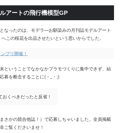
ルアートの飛行機模型GP
となったのは、モデラ―お馴染みの月刊誌モデルアート
」へこの桜花を出品させたいという思いからでした。
ランプリ開催！
末ということでなかなかプラモづくりに集中できず、結
募を断念することに(・_・;)
ておくべきだったと反省！
まさかの競合他誌！）で応募しちゃいました。全員掲載
非ご覧くださいませ！