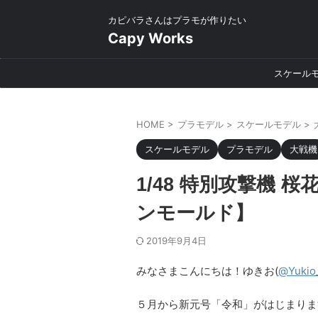
カピバラさんはプラモが作りたい
Capy Works
スケール
HOME
>
プラモデル
>
スケールモデル
>
スケールモデル
プラモデル
大戦機
1/48 特別攻撃機 桜
ンモールド】
2019年9月4日
みなさまこんにちは！ゆきお(
@Yukio
５月から新元号「令和」がはじまりま