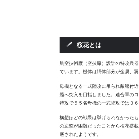
桜花とは
航空技術廠（空技廠）設計の特攻兵器
ています。機体は胴体部分が金属、翼
母機となる一式陸攻に吊られ敵艦付近
艦へ突入を目指しました。連合軍のコード
特攻で５５名母機の一式陸攻では３６
構想ほどの戦果は挙げられなかったも
の迎撃が困難だったことから桜花搭載
底されたようです。