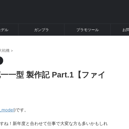
モデル
ガンプラ
プラモツール
お
大戦機
>
花一一型 製作記 Part.1【ファイ
_model
)です。
すね！新年度と合わせて仕事で大変な方も多いかもしれ