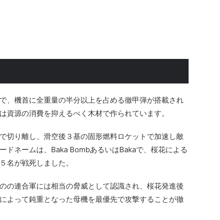
で、機首に全重量の半分以上を占める徹甲弾が搭載され
は資源の消費を抑えるべく木材で作られています。
で切り離し、滑空後３基の固形燃料ロケットで加速し敵
ネームは、Baka BombあるいはBakaで、桜花による
５名が戦死しました。
のの連合軍には相当の脅威として認識され、桜花発進後
によって鈍重となった母機を最優先で攻撃することが徹