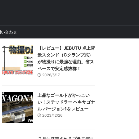
問い合わせ
【レビュー】JEBUTU 卓上背
景スタンド（Cクランプ式）
が物撮りに最強な理由。省ス
ペースで安定感抜群！
2026/5/17
上品なゴールドがかっこい
い！ステッドラー ヘキサゴナ
ル バージョン1をレビュー
2023/12/26
７月に発売されるプラモデル