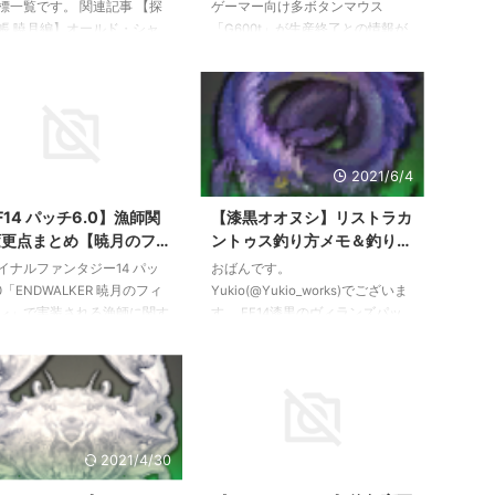
6 座標一覧【FF14】
生産終了の可能性 代替製品
標一覧です。 関連記事 【探
ゲーマー向け多ボタンマウス
は？
帳 暁月編】オールド・シャ
「G600t」が生産終了との情報が
アン/ラザハン/ラヴィリンソ
流れています。 ロジクールの製
ベネア島 001～025 座標一覧
品ページには「一時的に完売」と
14】 ガレマルド 026～031
表示されており、今後再生産が行
 テルティウム駅 座標：X:32.3
われるのかについては不明です。
8.5 Z:-0.2最寄りエーテライ
【追記】どうやらマイナーチェン
テルティウム駅 027 ユート
ジに伴う一時的な在庫切れだった
2021/12/3
2021/6/4
ナG水上リグ 座標：X:29.6
模様。別記事にて後継のG600tに
4.1 Z0.9最寄りエーテライト：
ついて紹介しています。
F14 パッチ6.0】漁師関
【漆黒オオヌシ】リストラカ
ンプ・ブロークングラス フ
http://capyworks.jp/g600-not-
変更点まとめ【暁月のフィ
ントゥス釣り方メモ＆釣りロ
ングマウントの解放が必要。
discontinue/ ロジクール公式
ーレ】
グ【FF14パッチ5.55】
イナルファンタジー14 パッ
おばんです。
 脱線した列車 座標：X:29. ...
G600 各通販サイトでも在庫切れ
0「ENDWALKER 暁月のフィ
Yukio(@Yukio_works)でございま
の表示がほとんどで、メーカー在
レ」で実装される漁師に関す
す。 FF14漆黒のヴィランズパッ
庫も含め市場に出 ...
更点の情報をまとめていきま
チ5.55で追加された6種の第一世
 パッチ6.0のネタバレに関す
界のオオヌシたち。 今回はレイ
報を含みます。ご注意くださ
クランドケンの島のオオヌシ「リ
 新しい特性の追加 6.0のキモ
ストラカントゥス」に挑戦しま
るのは新特性「ビッグフィッ
す。 ～カントゥスと聞くと紅蓮
ー」。HQ改めラージサイズ
オオヌシ「ステタカントゥス」と
2021/4/30
2020/12/8
得することでスタックするこ
いう難敵が思い出されますが、リ
フを消費することで後述する
ストラカントゥスはどうでしょ