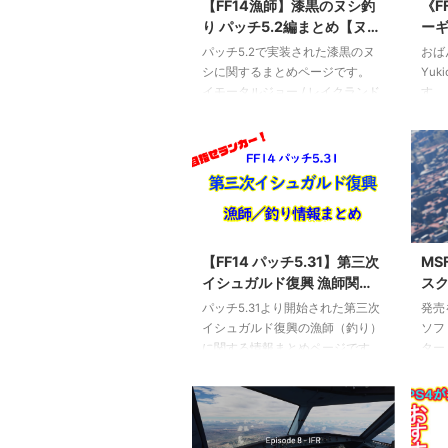
【FF14漁師】漆黒のヌシ釣
《F
ヴェユール邸 座標：X:15.6 Y:8.0
新ア
り パッチ5.2編まとめ【ヌシ
ーギ
最寄り都市エーテライト：ルヴェ
す。
釣り】
ヌ
パッチ5.2で実装された漆黒のヌ
おば
ユール邸前 ルヴェユール邸の2階
ベル
シに関するまとめページです。
Yuk
テラスにあります。 002 知 ...
ー」
イモータルジョー / レイクランド
す。
ジサ
釣り場：レイクランド『ケンの
リー
ジサ .
島』 最寄エーテライト：「オス
ンペ
タル厳命城」 天候：晴れ ⇒ 曇り
『ア
時間：１６：００～２３：５９
狙い
エサ：蟲箱 直釣り フッキング：
クラ
ストロングフッキング（激震）
カニ
2020/9/10
魚類伝承録:ノルヴラント ホワイ
間違
トロンゾ / コルシア島 釣り場：コ
す。
【FF14 パッチ5.31】第三次
MS
ルシア島『ワッツリバー下流』
ーギ
イシュガルド復興 漁師関連
ス
最寄エーテライト：「スティルタ
が、
まとめ！【釣り】
【Xb
パッチ5.31より開始された第三次
発売
イド」 天候：なし 時間：００：
「ア
イシュガルド復興の漁師（釣り）
ソフ
００～０１：５９ エサ：蟲箱 直
るの
に関する情報まとめページです。
ター、
釣り フッキング：プレシジョン
フォ
新ディアデム諸島での釣り方や高
Sim
フッ ...
場：
得点を目指すためのポイントをメ
http:
モしていきます。 随時更新中で
flig
す。 釣り場 各魚の「第三次復興
日本国