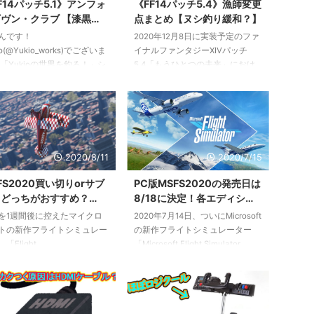
F14パッチ5.1》アンフォ
《FF14パッチ5.4》漁師変更
クションを使うことができま
う？ オオヌシ『リストラカント
ヴン・クラブ 【漆黒の
点まとめ【ヌシ釣り緩和？】
 ビッグフィッシャー 修得レ
ゥス』 釣り場：レイクランド
シ釣り】
んです！
2020年12月8日に実装予定のファ
15自身に「ビッグフィッシャ
『ケンの島』 最寄エーテライ
io(@Yukio_works)でございま
イナルファンタジーXIVパッチ
を付与する。発動条件：ラー
ト：レイクランド「オスタル厳命
 「Yukioの世界を釣る！」シ
5.4「もうひとつの未来」におけ
イズ獲得時（一定確率）ラー
城」 天候：晴れ ⇒ 霧 時間：
ズ漆黒パッチ5.1編。今回はテ
る漁師関係の変更点をまとめてい
..
16:00 ～ 23:59 ...
ストはレイクランドのヌシ
きます。 パッチ5.4 パッチノート
ンフォーギヴン・クラブ』を
はこちら。 2020年12月7日更新。
ます。 アンフォーギヴン・
フィッシュアイの効果変更 魚の
ブを直訳すると「赦されざる
釣り上げ条件の一つだったフィッ
」。白い見た目から罪喰いと
シュアイが、「時間条件を無視し
2020/8/11
2020/7/15
えられたという話もありま
て釣れる」効果に変更されまし
 第一世界の罪喰いは「フォ
た。同時に消費GP、効果時間も
FS2020買い切りorサブ
PC版MSFS2020の発売日は
ヴン～」と呼ばれています
変更となっています。 パッチ5.4
クどっちがおすすめ？
8/18に決定！各エディショ
罪喰いではないということで
時点でフィッシュアイの効果があ
ox Game Pass】
ン・購入方法やサブスクにつ
を1週間後に控えたマイクロ
2020年7月14日、ついにMicrosoft
ンフォーギヴン」となってい
るのは蒼天エリアのヌシまでで、
いてのまとめ
トの新作フライトシミュレー
の新作フライトシミュレーター
でしょうかね。 ヌシ『アン
オーシャンフィッシング/オオヌ
「Flight
「Microsoft Flight Simulator
ーギヴン・クラブ』 釣り
シ/紅蓮エリア以降の ...
ulator2020」。
2020」の発売日が8/18との発表
レイクランド『始まりの湖 ...
//capyworks.jp/microsoft-
がありました！ これと同時に製
ht-simulator-2020-matome/
品版の予約受付、サブスクリプシ
内ではMicrosoft公式オン
ョンサービス（Xbox Game