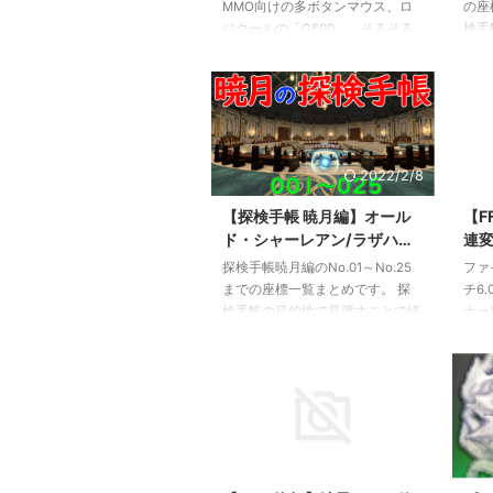
04
MMO向けの多ボタンマウス、ロ
の座
ジクールの「G600」。そろそろ
検手
手汗でぼろぼろになってきたし買
ーレ
い替えようかなと思ってヨドバシ
ス/サ
を覗いてみるとオンラインも含め
【FF
て在庫切れ！ そんなこともあっ
026
て以前、G600もいよいよディス
Y:1
コンか？という記事を書きまし
ト：
2022/2/8
た。
ゥル
http://capyworks.jp/g600_discont
Y:3
【探検手帳 暁月編】オール
【F
inue/ が、このG600の販売終了疑
キャ
ド・シャーレアン/ラザハン/
連
惑どうやらマイナーチェンジによ
ライ
ラヴィリンソス/サベネア島
ナ
探検手帳暁月編のNo.01～No.25
ファ
る一時的な在庫切れだったようで
028
001～025 座標一覧
までの座標一覧まとめです。 探
チ6.
す。 今でもこちらの記事からア
【FF14】
検手帳の目的地で見渡すことで経
ナー
クセスしていただける方が一定数
験値を獲得できます。量は少ない
る変
いら ...
ですがレベリングに活用しましょ
す。
う。 関連記事 【探検手帳 暁月
る情
編】ガレマルド/エルピス/嘆きの
い。
海/ウルティマ・トゥーレ 026～
とな
046 座標一覧【FF14】 探検手
シャ
2021/5/29
帳 暁月編 001～025 オールド・
を獲
シャーレアン（001～ 007) 001 ル
のバ