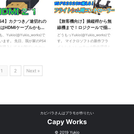
ンストア、Steamでのダウン
Pass）の受付も始まりました。
販売のほか、Microsoftの
FSXまでの買い切り型に加えて、
2020/5/11
2020/7/12
ミングサブスク「Xbox
Microsoftのゲーム向けサブスク
me Pass」でも利用することが
「Xbox Game Pass」でも遊ぶこ
S4】カクつき／途切れの
【旅客機向け】操縦桿から無
ます。 今回は買い切りとサ
とができるようになったことが今
はHDMIケーブルかも？
線機まで！ロジクールで揃え
ク、どちらがおすすめなのか
作のポイント。 今回は新
レミアムとスタンダードの
るフライトシミュレーター向
、Yukio(@Yukio_works)で
どうもっYukio(@Yukio_works)で
してみます。 買い切りとサ
MSFS2020の購入やエディション
いとおすすめケーブル！
けコントローラー！
います。 先日、我が家のPS4
す。 マイクロソフトの新作フラ
何 ...
ごとの違いにつ ...
年購入してまだ観ていなかっ
イトシミュレーターの動作環境も
INAL FANTASY XIV
公開されるなど発売も近づきつつ
estra Concert 2019」のブル
ありますが、発売から快適に遊ぶ
イを再生しようとしたとこ
ためにそろそろハードウェアも揃
1
2
Next »
再生はできるものの慢性的な
えておきたい頃になってきまし
つき／数秒の映像と音声の途
た。 今回はゲーミングデバイス
が発生しました。 実はこの
の大手、ロジクールより販売さて
初めてではなかったのです
ているフライトシミュレーター向
原因がイマイチわからずその
けコントローラーを紹介していき
我慢していました。 今回、
ます。 ロジクールのフライトシ
途切れカクつき現象をHDMI
ムコントローラー ロジクールの
ブルの交換で解消できたので
フライトシム向けコントローラー
カピバラさんはプラモが作りたい
結果をまとめておきたいと思
は、Saitekという別会社の製品で
Capy Works
。 ...
した。その後Saitekはロジテック
に ...
© 2019 Yukio