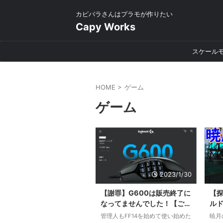
カピバラさんはプラモが作りたい
Capy Works
スケール
HOME
>
ゲーム
ゲーム
2023/1/30
【謝罪】G600は販売終了に
【探
なってませんでした！【ごめ
ルド
んなさい】
ルテ
管理人もFF14を始めて使い始めた
暁月