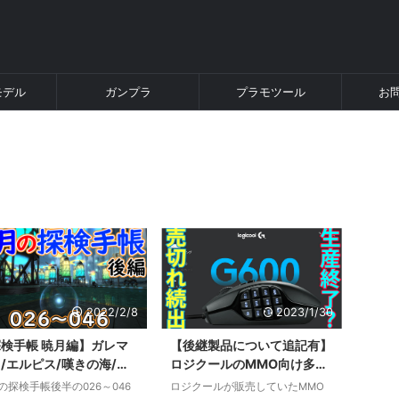
モデル
ガンプラ
プラモツール
お
2022/2/8
2023/1/30
検手帳 暁月編】ガレマ
【後継製品について追記有】
/エルピス/嘆きの海/ウ
ロジクールのMMO向け多ボ
ィマ・トゥーレ 026～
タンゲーミングマウスG600
の探検手帳後半の026～046
ロジクールが販売していたMMO