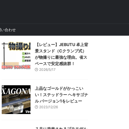
問い合わせ
【レビュー】JEBUTU 卓上背
景スタンド（Cクランプ式）
が物撮りに最強な理由。省ス
ペースで安定感抜群！
2026/5/17
上品なゴールドがかっこい
い！ステッドラー ヘキサゴナ
ル バージョン1をレビュー
2023/12/26
７月に発売されるプラモデル