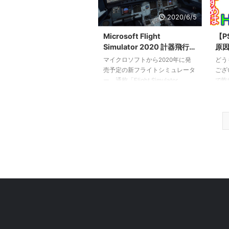
用の」は省略。（）内はヒット時
ライ
の振動を表しています。 各釣り
ロード
2020/6/5
場に天候に関係なく釣れる「特注
ゲー
～」と、特殊天候の時のみ釣れる
Ga
Microsoft Flight
【P
「特注～」が存在しています。一
でき
Simulator 2020 計器飛行と
原因
部の直釣り可能な特注～はダブル
ブス
管制（IFR/ATC）に関する
プ
マイクロソフトから2020年に発
どうも
フッキングが有効です。 風吹き
調査
まとめ【MSFS2020】
違
売予定の新フライトシミュレータ
ござ
抜ける雲海 ・スコーピオンフラ
ブスク
ー、通称「Flight Simulator
で昨
イ（！）《泳》 ・スカイルーム
2020」。 今回は5月28日に公開
た「F
（！！） ・プテラノド ...
されたビデオ、フィーチャーディ
Orch
スカバリーシリーズエピソード
ーレ
8「IFR」を基に、MSFS2020での
ろ、
計器飛行と管制について日本語で
カク
おさらいしていきます。 今回の
切れ
フィーチャーディスカバリーシリ
現象
ーズエピソード８「IFR」では ナ
が、
ビゲーションデータ フライトプ
まま
ラン 計器＆ATC の3つに分けて紹
この
介されています。 NAVIGATION
ケー
DATA（ナビゲーションデータ）
その
NAV ...
います