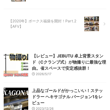
イト：知神の港 知神の港、内波
止の先端 003 哲学者議会議 ...
【2020年】ボークス福袋を開封！Part.2
【AFV】
【レビュー】JEBUTU 卓上背景スタン
ド（Cクランプ式）が物撮りに最強な理
由。省スペースで安定感抜群！
2026/5/17
上品なゴールドがかっこいい！ステッ
ドラー ヘキサゴナル バージョン1をレ
ビュー
2023/12/26