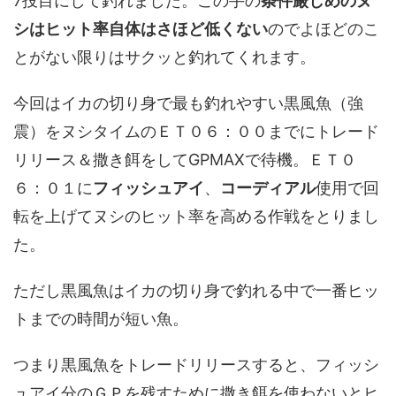
7投目にして釣れました。この手の
条件厳しめのヌ
シはヒット率自体はさほど低くない
のでよほどのこ
とがない限りはサクッと釣れてくれます。
今回はイカの切り身で最も釣れやすい黒風魚（強
震）をヌシタイムのＥＴ０６：００までにトレード
リリース＆撒き餌をしてGPMAXで待機。ＥＴ０
６：０１に
フィッシュアイ
、
コーディアル
使用で回
転を上げてヌシのヒット率を高める作戦をとりまし
た。
ただし黒風魚はイカの切り身で釣れる中で一番ヒッ
トまでの時間が短い魚。
つまり黒風魚をトレードリリースすると、フィッシ
ュアイ分のＧＰを残すために撒き餌を使わないとヒ