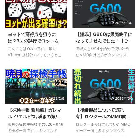
2023/8/6
2023/1/30
ヨットで高得点を狙うに
【謝罪】G600は販売終了に
は？3回の試行でヨットを出
なってませんでした！【ご
す確率を計算してみた【世
めんなさい】
こんにちはYukioです。 最近
管理人もFF14を始めて使い始め
界のアソビ大全51】
VTuberに絶賛ハマっているとこ
たMMO向けの多ボタンマウス、
ろですが、Nintendo Switchでプ
ロジクールの「G600」。そろそ
レイすることができる「世界のア
ろ手汗でぼろぼろになってきたし
ソビ大全51」に収録されている
買い替えようかなと思ってヨドバ
「ヨット」というゲームを遊んで
シを覗いてみるとオンラインも含
いるVTuberさんがたくさんいま
めて在庫切れ！ そんなこともあ
す。 今回はこの「ヨット」とい
って以前、G600もいよいよディ
2022/2/8
2023/1/30
うゲームについて確率の計算をし
スコンか？という記事を書きまし
てみたので紹介してみたいと思い
た。 が、このG600の販売終了疑
【探検手帳 暁月編】ガレマ
【後継製品について追記
ます。 ヨットとは？ ヨットと
惑どうやらマイナーチェンジによ
ルド/エルピス/嘆きの海/ウ
有】ロジクールのMMO向け
は、5個のサイコロを使ってポー
る一時的な在庫切れだったようで
ルティマ・トゥーレ 026～
多ボタンゲーミングマウス
カーのような役を作るゲームで
す。 今でもこちらの記事からア
暁月の探検手帳後半の026～046
ロジクールが販売していたMMO
046 座標一覧【FF14】
G600生産終了の可能性 代
す。 役によって得点が決まり、
クセスしていただける方が一定数
の座標一覧です。 ガレマルド
ゲーマー向け多ボタンマウス
替製品は？
最終的に高得点を獲得した人が勝
いらっしゃるので、ここでG600
026～031 026 テルティウム駅
「G600t」が生産終了との情報が