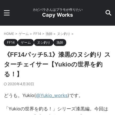
カピバラさんはプラモが作りたい
Capy Works
HOME
>
ゲーム
>
FF14
>
漁師
>
ヌシ釣り
>
FF14
ゲーム
ヌシ釣り
漁師
《FF14パッチ5.1》漆黒のヌシ釣り ス
ターチェイサー【Yukioの世界を釣
る！】
2020年4月30日
どうも。Yukio(
@Yukio_works
)です。
「Yukioの世界を釣る！」シリーズ漆黒編。今回は