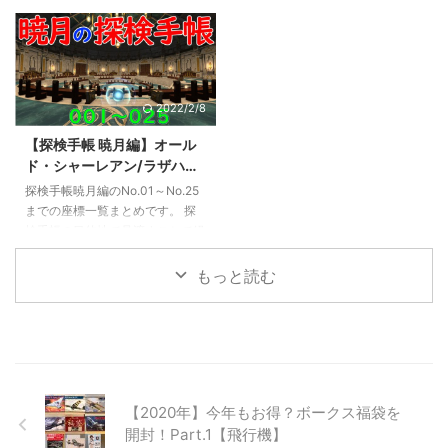
ちとなります。 ヨットでは、サ
シリーズの細かな違いについて簡
座標：X:32.3 Y:18.5 Z:-0.2 最寄
流れています。 ロジクールの製
イコロを ...
単に紹介してみたい ...
りエーテライト：テルティウム駅
品ページには「一時的に完売」と
027 ユートゥルナG水上リグ 座
表示されており、今後再生産が行
標：X:29.6 Y:34.1 Z0.9 最寄りエ
われるのかについては不明です。
ーテライト：キャンプ・ブローク
【追記】どうやらマイナーチェン
2022/2/8
ングラス フライングマウントの
ジに伴う一時的な在庫切れだった
解放が必要。 028 脱線した列車
模様。別記事にて後継のG600tに
【探検手帳 暁月編】オール
座標：X:29.5 Y:23.3 Z:0.5 最寄り
ついて紹介しています。 各通販
ド・シャーレアン/ラザハン/
エーテライト：テルティウム駅
サイトでも在庫切れの表示がほと
ラヴィリンソス/サベネア島
フライングマウントの解放が必
んどで、メーカー在庫も含め市場
探検手帳暁月編のNo.01～No.25
001～025 座標一覧
要。 029 ガレマール元老院 ...
に出回っている限りで終売となり
までの座標一覧まとめです。 探
【FF14】
そうな気配。 G600tはMMORPG
検手帳の目的地で見渡すことで経
などの多くのアクションを操作す
験値を獲得できます。量は少ない
るために、右手親 ...
ですがレベリングに活用しましょ
もっと読む
う。 探検手帳 暁月編 001～
025 オールド・シャーレアン
（001～ 007) 001 ルヴェユール
邸 座標：X:15.6 Y:8.0 最寄り都市
エーテライト：ルヴェユール邸前
ルヴェユール邸の2階テラスにあ
ります。 002 知神の港 座標：
【2020年】今年もお得？ボークス福袋を
X:11.8 Y:15.8 最寄り都市エーテラ
開封！Part.1【飛行機】