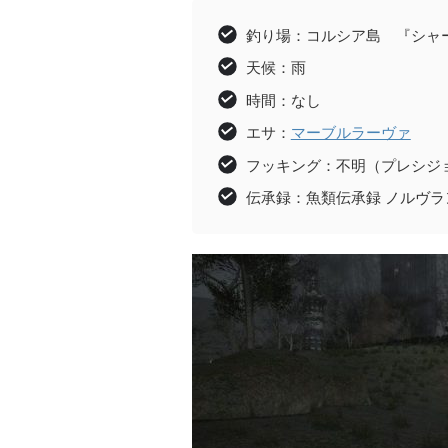
釣り場：コルシア島 『シャ
天候：雨
時間：なし
エサ：
マーブルラーヴァ
フッキング：不明（プレシジ
伝承録：魚類伝承録 ノルヴラ