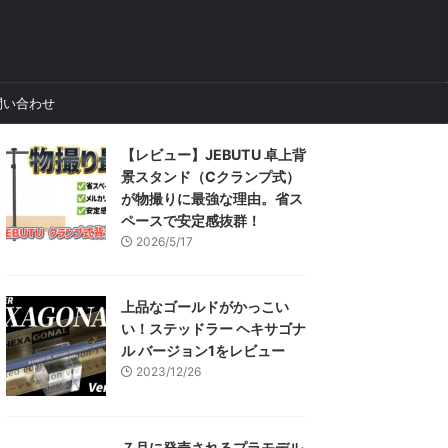
問い合わせ
【レビュー】JEBUTU 卓上背
景スタンド（Cクランプ式）
が物撮りに最強な理由。省ス
ペースで安定感抜群！
2026/5/17
上品なゴールドがかっこい
い！ステッドラー ヘキサゴナ
ル バージョン1をレビュー
2023/12/26
７月に発売されるプラモデル