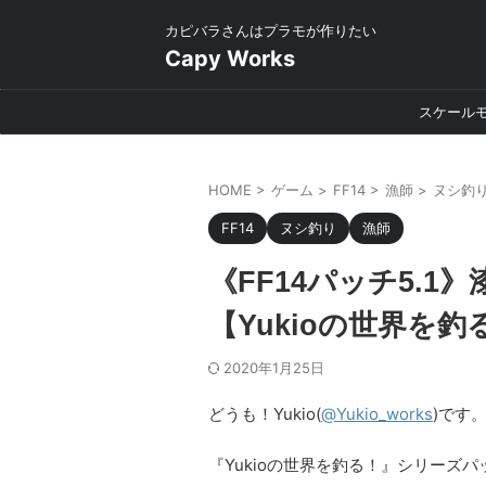
カピバラさんはプラモが作りたい
Capy Works
スケール
HOME
>
ゲーム
>
FF14
>
漁師
>
ヌシ釣
FF14
ヌシ釣り
漁師
《FF14パッチ5.
【Yukioの世界を釣
2020年1月25日
どうも！Yukio(
@Yukio_works
)です
『Yukioの世界を釣る！』シリーズ