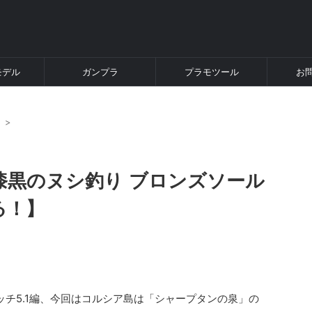
モデル
ガンプラ
プラモツール
お
り
>
1》漆黒のヌシ釣り ブロンズソール
る！】
。
パッチ5.1編、今回はコルシア島は「シャープタンの泉」の