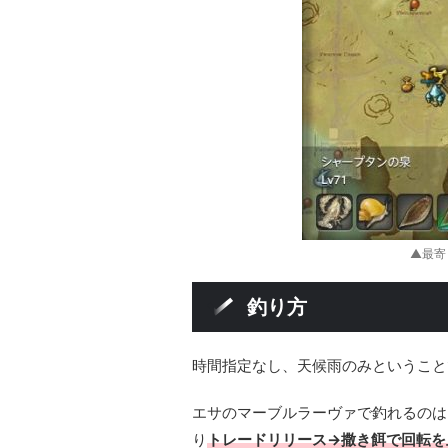
▲最寄
釣り方
時間指定なし、天候雨のみということ
エサのマーブルラーヴァで釣れるのは
り
トレードリリース→撒き餌で回転を