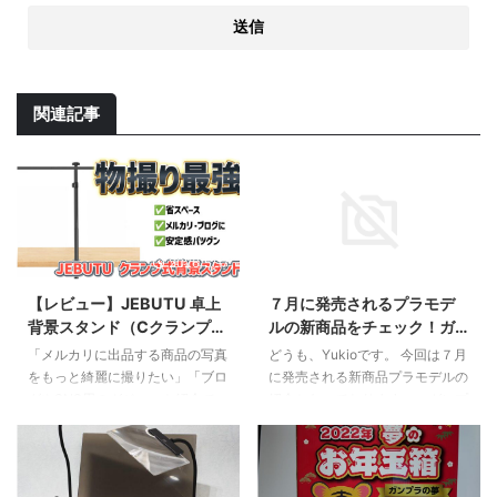
関連記事
2026/5/17
2023/7/9
【レビュー】JEBUTU 卓上
７月に発売されるプラモデ
背景スタンド（Cクランプ
ルの新商品をチェック！ガ
式）が物撮りに最強な理
ンプラやスケールモデルな
「メルカリに出品する商品の写真
どうも、Yukioです。 今回は７月
由。省スペースで安定感抜
ど注目のラインナップを紹
をもっと綺麗に撮りたい」「ブロ
に発売される新商品プラモデルの
群！
介
グやSNS用のガジェット紹介で、
紹介となっております。。ガンプ
背景をスッキリさせたい」……そ
ラやスケールモデルなど、様々な
う思って背景紙を買ったものの、
ジャンルの商品が登場しますの
「背景紙をどうやって固定する
で、ぜひチェックしてみてくださ
か」で悩んでいませんか？ 一般
いね。 バンダイ HG 1/144 ガン