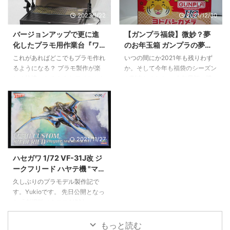
的な三脚タイプのスタンドは場所
ダムシュバルゼッテ 2023年7月8
2023/1/22
2021/12/30
を取るし、足元が邪魔。かといっ
日(土)発売、価格は2,090円（税
て壁にテープで貼るのは跡が残る
込）。『機動戦士ガンダム 水星
バージョンアップで更に進
【ガンプラ福袋】微妙？夢
し準備が面倒……。 そんな悩みを
の魔女』より、「ガンダムシュバ
化したプラモ用作業台『ワ
のお年玉箱 ガンプラの夢の
一発で解決してくれるのが、
ルゼッテ」がHGシリーズに登
ークステーション Ver2.0
中身はどうだ【ヨドバシ福
JEBUTUの「Cクランプ式 T字型
場。首や腰部にボールジョイント
これがあればどこでもプラモ作れ
いつの間にか2021年も残りわず
Pro』をレビュー【プラモ向
袋2022】
デスクトップ背景スタンド」で
を採用し前後傾のポージングが楽
るようになる？ プラモ製作が楽
か。そして今年も福袋のシーズン
上委員会】
す。実際に使ってみて分かった、
しめる。大型専用武器と開き手
しく快適になるようなアイテムを
が到来しました。 今年最初に購
このスタンドが「物撮りの正解」
（左）が付属。 HG 1/144 ガン ...
多数リリースしているプラモ向上
入した福袋はヨドバシカメラの夢
である理由を詳しくお伝えしま ...
委員会から、これまでの「ワーク
のお年玉箱 ガンプラの夢でござ
ステーション Pro」をバージョン
います。 例年5,000円で販売され
アップした新型が発売されまし
ていたガンプラの夢ですが、今年
た。 その名も「ワークステーシ
から1,5000円と3倍の価格アッ
2021/11/27
ョン Ver2.0 Pro」。 前作からさ
プ。昨今のガンプラ品不足もあり
らに使い勝手を進化を遂げた新型
抽選倍率は150倍を超えていたよ
ハセガワ 1/72 VF-31J改 ジ
ワークステーション Proを詳しく
うです。すごい。 これが夢のお
ークフリード ハヤテ機 "マク
見ていきましょう！ 新型の「ワ
年玉箱 ガンプラの夢 2022だ
ロスΔ" 製作記 #1【キットレ
ークステーション Ver2.0 Pro」
っ！！ ▲外観。第一印象は「四
久しぶりのプラモデル製作記で
ビュー＆仮組】
価格 ￥8,200（税別） いいとこ
角い！そして思ったより小さ
す。Yukioです。 先日公開となっ
ろ 明るいライト 見やすいルーペ
い！」。 配送はゆうパックで12
た「劇場版マクロスΔ絶対
ニッパーホルダーが２ ...
月28日に東京から発送され、福
Live!!!!!!」そして「劇場短編マク
岡に30日に配達 ...
ロスF～時の迷宮～」を鑑賞しマ
もっと読む