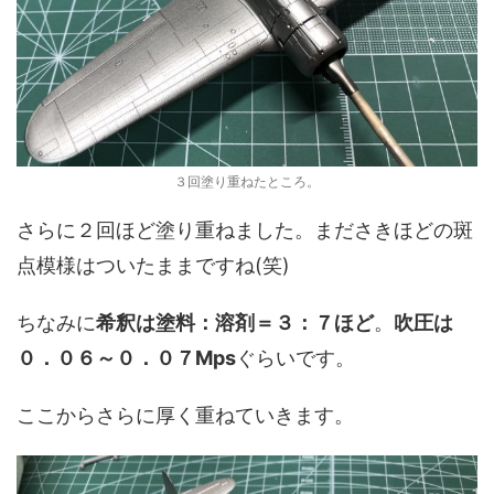
３回塗り重ねたところ。
さらに２回ほど塗り重ねました。まださきほどの斑
点模様はついたままですね(笑)
ちなみに
希釈は塗料：溶剤＝３：７ほど
。
吹圧は
０．０６～０．０７Mps
ぐらいです。
ここからさらに厚く重ねていきます。