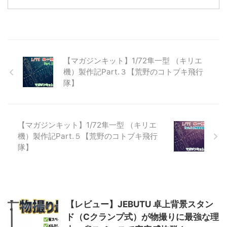
クロス熱が高まったこと、ハセガ
ワVF-31系は積んであるものの製
作していなかったことから、習作
としてTV版最終話で登場したVF-
31J改を製作することにしまし
た。 ランナーをチェック！ おな
【マガジンキット】1/72隼一型 （キリエ
じみのキットレビューとして、ま
機）製作記Part.３【荒野のコトブキ飛行
ずはランナーからチェックしてい
隊】
きます。 ▲全ランナーとデカー
ル 総パーツ数118、ランナー計9
枚。以前製作したSV-51よりパー
ツ ...
【マガジンキット】1/72隼一型 （キリエ
機）製作記Part.５【荒野のコトブキ飛行
隊】
【レビュー】JEBUTU 卓上背景スタン
ド（Cクランプ式）が物撮りに最強な理