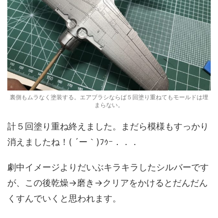
裏側もムラなく塗装する。エアブラシならば５回塗り重ねてもモールドは埋
まらない。
計５回塗り重ね終えました。まだら模様もすっかり
消えましたね！( ´ー｀)ﾌｩｰ．．．
劇中イメージよりだいぶキラキラしたシルバーです
が、この後乾燥→磨き→クリアをかけるとだんだん
くすんでいくと思われます。