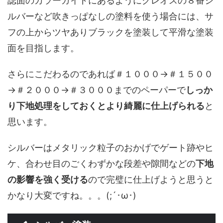
誌面のカラーガイドにあるようにクレオスの８番シ
ルバーなど吹きっぱなしの塗料を使う場合には、サ
フの上からツヤありブラックを塗装して平滑な塗装
面を目指します。
さらにこだわるのであれば＃１０００→＃１５００
→＃２０００→＃３０００までのペーパーで
しっか
り下地処理をしておくとより綺麗に仕上げられる
と
思います。
シルバーはメタリック粒子のおかげでゲート跡やヒ
ケ、合わせ目のごくわずかな段差や隙間などの
下地
の影響を強く受ける
ので完璧に仕上げようと思うと
かなり大変ですね。。。(;´･ω･)