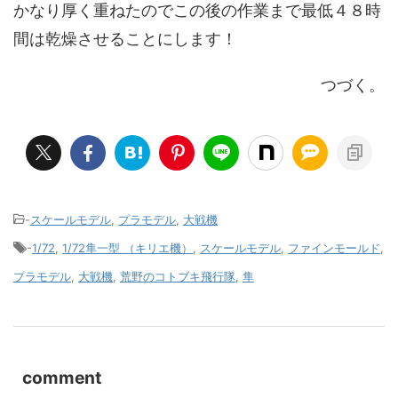
かなり厚く重ねたのでこの後の作業まで最低４８時
間は乾燥させることにします！
つづく。
-
スケールモデル
,
プラモデル
,
大戦機
-
1/72
,
1/72隼一型 （キリエ機）
,
スケールモデル
,
ファインモールド
,
プラモデル
,
大戦機
,
荒野のコトブキ飛行隊
,
隼
comment