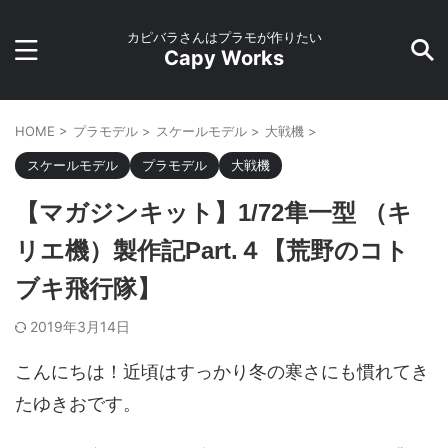
カピバラさんはプラモが作りたい
Capy Works
HOME
>
プラモデル
>
スケールモデル
>
大戦機
>
スケールモデル
プラモデル
大戦機
【マガジンキット】1/72隼一型 （キ
リエ機）製作記Part.４【荒野のコト
ブキ飛行隊】
2019年3月14日
こんにちは！近頃はすっかり冬の寒さにも慣れてき
たゆきおです。