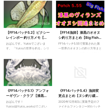
世界のオオヌシたち。 今回はレ
島』 最寄エーテライト：「オス
イクランドケンの島のオオヌシ
タル厳命城」 天候：晴れ ⇒ 曇り
「リストラカントゥス」に挑戦し
時間：１６：００～２３：５９
ます。 ～カントゥスと聞くと紅
エサ：蟲箱 直釣り フッキング：
2021/5/29
2021/6/21
蓮オオヌシ「ステタカントゥス」
ストロングフッキング（激震）
という難敵が思い出されますが、
魚類伝承録:ノルヴラント ホワイ
【FF14パッチ5.2】ピクシー
【FF14漁師】漆黒のオオヌ
リストラカントゥスはどうでしょ
トロンゾ / コルシア島 釣り場：コ
レインボー 釣り方メモ【漆
シ釣り方まとめ【Big Fish】
う？ オオヌシ『リストラカント
ルシア島『ワッツリバー下流』
黒のヌシ釣り】
※ネタバレ有
ゥス』 釣り場：レイクランド
最寄エーテライト：「スティルタ
おばんです。Yukioでございま
FF14パッチ5.55で実装された第
『ケンの島』 最寄エーテライ
イド」 天候：なし 時間：００：
す。 「Yukioの世界を釣る」シリ
一世界のオオヌシの釣り方等まと
ト：レイクランド「オスタル厳命
００～０１：５９ エサ：蟲箱 直
ーズ、今回はパッチ5.2実装のイ
めページです。 紅蓮では4.56で
城」 天候：晴れ ⇒ 霧 時間：
釣り フッキング：プレシジョン
ル・メグ「中の子らの流れ」のヌ
の実装だったので、今回の漆黒で
16:00 ～ 23:59 ...
フッ ...
シ、『ピクシーレインボー』を狙
はやや実装が早まったようです
います。 ヌシ『ピクシーレイン
ね。 随時更新中！情報があれば
ボー』 釣り場：イル・メグ『中
コメントへお願いします。 リス
の子らの流れ』 最寄エーテライ
トラカントゥス 釣り場：レイク
2021/4/30
2020/12/8
ト：イル・メグ「ヴォレクドル
ランド『ケンの島』 最寄エーテ
フ」 天候：快晴 / 晴れ ⇒ 霧 時
ライト：レイクランド「オスタル
《FF14パッチ5.1》アンフォ
《FF14パッチ5.4》漁師変
間：いつでも エサ：マーブルラ
厳命城」 天候：快晴or晴れ ⇒
ーギヴン・クラブ 【漆黒の
更点まとめ【ヌシ釣り緩
ーヴァ 直釣り フッキング：プレ
霧？（晴れ⇒曇りではヒットせず
ヌシ釣り】
和？】
シジョンフッキング 魚類伝承録:
ET21:46） 時間：16:00 ～ 23:59
おばんです！
2020年12月8日に実装予定のフ
ノルヴラント 釣り場はヴォレク
エサ：蟲箱 ⇒ ヌシ「イモータル
Yukio(@Yukio_works)でござい
ァイナルファンタジーXIVパッチ