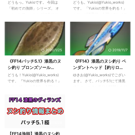
る魚の見分け方と使い方！
【Yukioの世界を釣る！】
使える便利なマクロもあるので良
「Taikoubou」「Ebisu」に続く
どうもっ。Yukioです。 今回は
どうも。Yukio(@Yukio_works)
【初めての漁師】
かったら使ってみてくださいね。
漁師の最新称号目指して頑張りま
「初めての漁師」シリーズ。 オ
です。 「Yukioの世界を釣る！」
基本の釣りマクロ まずは一番ベ
しょう！ 高釣果 ...
ーシャンフィッシングで釣りにハ
シリーズ漆黒編。今回はテンペス
ーシックな釣りマクロから。 Lv1
マり始めた駆け出し漁師さんに向
トは「プルプラ洞」のヌシ『スタ
から使うことができるマクロ ...
けて、パッチ5.2でとってもわか
ーチェイサー』を狙います。 ヌ
りやすくなった振動による魚の選
シ『スターチェイサー』 釣り
別について解説していきます。
場：テンペスト『プルプラ洞』
魚の判別はほぼ漁師の必須スキ
天候：曇り 時間：０６：００～
2020/1/25
2019/11/7
ル！釣り分けることで時間とGP
０９：５９ エサ：イカの切り身
を節約することもできます。 そ
フッキング：不明（ストロン
《FF14パッチ5.1》漆黒のヌ
《FF14》漆黒のヌシ釣り ペ
れでは始めましょう！ 見分け方
グ？） 伝承録：魚類伝承録 ノル
シ釣り ブロンズソール
ンダントヘッド【釣りロ
はとても簡単！ まずは各振動の
ヴラント 要フィッシュアイ 釣り
【Yukioの世界を釣る！】
グ】
違いを見てみましょう。魚の引き
場となる洞窟内への入り口がやや
どうも！Yukio(@Yukio_works)
ゆきお(@Yukio_works)でござい
は以下の３種となります。 上記
わかりにくい。そして漆黒のヌシ
です。 『Yukioの世界を釣る！』
ます。 さて、パッチ5.1にて漆黒
のナマズオの頭上に見える！マー
釣りは今までのところすべての釣
シリーズパッチ5.1編、今回はコ
でもついにヌシ釣りが解禁となり
クの個数で弱震、強震、激震をそ
り場が暗い・・・笑 釣り方 「ス
ルシア島は「シャープタンの泉」
ました。 早速Ebisuの次なる称号
れぞれ判別します。 これま ...
ターチ ...
のヌシ『ブロンズソール』を狙い
を求めて釣っていきましょう！
ます。 ヌシ『ブロンズソール』
ヌシ『ペンダントヘッド』 漆黒
まずは基本情報をおさらい。 釣
ヌシ釣り最初に挑むのは、クリス
り場：コルシア島 『シャープタ
タリウムの釣り場『クリスタリウ
2021/4/28
ンの泉』 天候：雨 時間：なし エ
ム居室』のヌシ「ペンダントヘッ
サ：マーブルラーヴァ フッキン
ド」。 釣り場：クリスタリウ
【FF14漁師】漆黒のヌシ釣