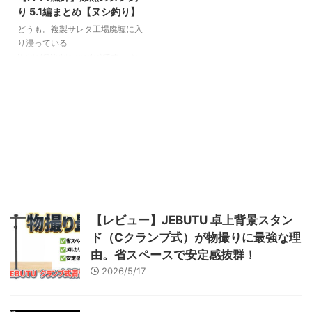
グ：不明（プレシジョン？） 伝
ム 『クリスタリウム居室』 天
り 5.1編まとめ【ヌシ釣り】
承録：魚類伝承録 ノルヴラント
候：なし 時間：１８：００～２
釣り方 時間指定なし、天候雨の
０：５９ エサ：蟲箱 フッキン
どうも。複製サレタ工場廃墟に入
みということで比較的頻繁に釣る
グ：不明（プレシジョン？） 伝
り浸っている
チャンスは訪れます。 エサのマ
承録：魚類伝承録 ノルヴラント
Yukio(@Yukio_works)です。 お
ーブルラーヴァで釣れるのはヌ ...
釣り方 天候縛りはないので毎日
かげですっかり出遅れてしまった
時間にな ...
感がありますが、5.1で実装され
たヌシのまとめページです。 通
例ではパッチX.3からヌシが追加
されることが多いのですが、5.1
という今回はかなり早い段階で８
つのヌシが追加されました。 順
次情報を追加していきます。 パ
ッチ５．１で追加されたヌシたち
ペンダントヘッド 釣り場：クリ
スタリウム 『クリスタリウム居
【レビュー】JEBUTU 卓上背景スタン
室』 天候：なし 時間：１８：０
ド（Cクランプ式）が物撮りに最強な理
０～２０：５９ エサ：蟲箱 フッ
キング：プレシジョ ...
由。省スペースで安定感抜群！
2026/5/17