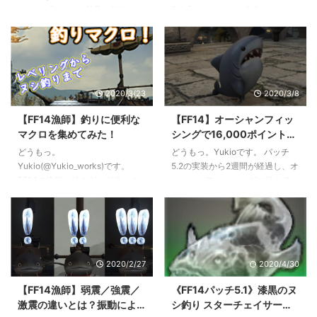
ドルフ周辺に連なる３つの小川
ジョー」の泳がせ フッキング：
ます。 「Yukioの世界を釣る！」
5.4「もうひとつの未来」におけ
「上の子らの流れ」「中の子らの
ストロン ...
シリーズ漆黒パッチ5.1編。今回
る漁師関係の変更点をまとめてい
流れ」「末の ...
はテンペストはレイクランドのヌ
きます。 パッチ5.4 パッチノート
シ『アンフォーギヴン・クラブ』
はこちら。 2020年12月7日更
を狙います。 アンフォーギヴ
新。 フィッシュアイの効果変更
ン・クラブを直訳すると「赦され
魚の釣り上げ条件の一つだったフ
2020/3/23
2020/3/8
ざるカニ」。白い見た目から罪喰
ィッシュアイが、「時間条件を無
いと間違えられたという話もあり
視して釣れる」効果に変更されま
【FF14漁師】釣りに便利な
【FF14】オーシャンフィッ
ます。 第一世界の罪喰いは「フ
した。同時に消費GP、効果時間
マクロを集めてみた！
シングで16,000ポイントを
ォーギヴン～」と呼ばれています
も変更となっています。 パッチ
目指す！本気の釣り方メモ
が、罪喰いではないということで
5.4時点でフィッシュアイの効果
どうもっ。
どうもっ。Yukioです。 パッチ
【Ocean Fisher】
「アンフォーギヴン」となってい
があるのは蒼天エリアのヌシまで
Yukio(@Yukio_works)です。
5.2の実装から2週間が経過し、オ
るのでしょうかね。 ヌシ『アン
で、オーシャンフィッシング/オ
FF14の漁師、他のギャザラーク
ーシャンフィッシングに励んでい
フォーギヴン・クラブ』 釣り
オヌシ/紅蓮エリア以降の ...
ラスの園芸/採掘に比べて移動す
た漁師勢もミニオン・マウントの
場：レイクランド『始まりの湖 ...
ることが少ないので退屈になりが
取得を終えた頃かと思います。
ち。特にレベリングの時など淡々
http://capyworks.jp/ff14_oceanfi
と釣りあげるだけになることもあ
shing/ 今回はマウント獲得に必要
りますよね。 今回はそんなもの
な釣果点10,000ポイントをさら
2020/2/27
2020/4/30
ぐさ漁師様向けに普段Yukioが使
に超えて、称号「Ocean
っている釣り用マクロを公開しま
Fisher」の獲得に必要な16,000
【FF14漁師】弱震／強震／
《FF14パッチ5.1》漆黒のヌ
す。 動画を見ながらポチポ
ポイントを本気で狙いに行く釣り
激震の違いとは？振動によ
シ釣り スターチェイサー
チ・・・だけでなくヌシ釣りにも
方を考えてみたいと思います。