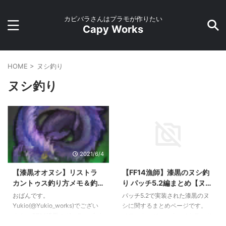
カピバラさんはプラモが作りたい
Capy Works
HOME
>
ヌシ釣り
ヌシ釣り
2021/6/4
2021/5/29
【漆黒オオヌシ】リストラ
【FF14漁師】漆黒のヌシ釣
カントゥス釣り方メモ＆釣
り パッチ5.2編まとめ【ヌシ
りログ【FF14パッチ5.55】
釣り】
おばんです。
パッチ5.2で実装された漆黒のヌ
Yukio(@Yukio_works)でござい
シに関するまとめページです。
ます。 FF14漆黒のヴィランズパ
イモータルジョー / レイクランド
ッチ5.55で追加された6種の第一
釣り場：レイクランド『ケンの