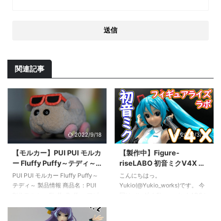
関連記事
2022/9/18
2020/3/23
【モルカー】PUI PUI モルカ
【製作中】Figure-
ー Fluffy Puffy～テディ～
riseLABO 初音ミクV4X レ
【プライズレビュー】
ビュー
PUI PUI モルカー Fluffy Puffy～
こんにちはっ。
テディ～ 製品情報 商品名：PUI
Yukio(@Yukio_works)です。 今
PUI モルカー Fluffy Puffy～アビ
回はバンダイ Figure-riseLABOシ
ー＆テディ～ 全２種メーカー：
リーズの第2弾「初音ミクV4X」
バンダイシリーズ：Fluffy
をレビューしていきます。 バン