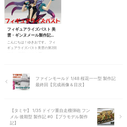
Puffy（フラッフィーパフィー）
ダイの技術力の最先端を見ていき
約7cm発売日（出荷日）：2022
ましょう！ 商品概要 これまでの
年4月25日 レビュー ユニークな
フィギュアやプラモデルでは実現
2019/4/19
ふわふわ繊維が特徴のFluffy
できなかった表現を研究し、実現
PuffyシリーズからPUI PUI モル
に向けて進化させていくプロジェ
フィギュアライズバスト 美
カーよりテディが登場です。 外
クト、Figure-riseLABO。 第1弾
雲・ギンヌメール製作記
箱の割に小さめの本体。内部は段
となるホシノ・フミナではレイヤ
Part.２
ボールで包まれていて、重心はほ
ードインジェクション(異なる色
こんにちは！ゆきおです。 フィ
ぼ中央で固定されています。
のプラスチックを重ねること)に
ギュアライズバスト美雲の第2回
Fluffy P ...
よるリアルな肌の表現が研究され
です。 前回はこちら▼
ました。 第2弾となる ...
http://capyworks.jp/figurerisebu
st-mikumo-1/ まずは胴の部分を
組み立てます。 ﾋﾞｼｯ。ここまで3
パーツ。塗装仕上げの予定で適宜
ファインモールド 1/48 桜花一一型 製作記
シールを張っていくわけですが早
最終回【完成画像＆目次】
速失敗しました(笑) 胸の部分に当
たる白いシール、思いっきりしわ
になってしまいました。切れ目を
入れるのをサボってしまった結果
【タミヤ】 1/35 ドイツ重自走榴弾砲 フン
ですねー。 谷間が深いのも罪な
ものです・・・ 結局胸の部分は
メル 後期型 製作記 #0 【プラモデル製作
Mr.カラーのホワイトを吹 ...
記】