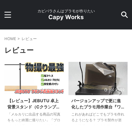
カピバラさんはプラモが作りたい
Capy Works
HOME
>
レビュー
レビュー
2026/5/17
2023/1/22
【レビュー】JEBUTU 卓上
バージョンアップで更に進
背景スタンド（Cクランプ
化したプラモ用作業台『ワ
式）が物撮りに最強な理
ークステーション Ver2.0
「メルカリに出品する商品の写真
これがあればどこでもプラモ作れ
由。省スペースで安定感抜
Pro』をレビュー【プラモ向
をもっと綺麗に撮りたい」「ブロ
るようになる？ プラモ製作が楽
群！
上委員会】
グやSNS用のガジェット紹介で、
しく快適になるようなアイテムを
背景をスッキリさせたい」……そ
多数リリースしているプラモ向上