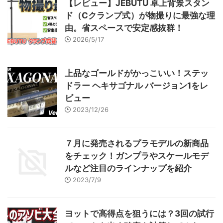
【レビュー】JEBUTU 卓上背景スタン
ね。 そんな時、モデルアート社
ド（Cクランプ式）が物撮りに最強な理
のYouTube配信にてプロモデラー
の長谷川迷人が使っていた ...
由。省スペースで安定感抜群！
2026/5/17
上品なゴールドがかっこいい！ステッ
ドラー ヘキサゴナル バージョン1をレ
ビュー
2023/12/26
７月に発売されるプラモデルの新商品
をチェック！ガンプラやスケールモデ
ルなど注目のラインナップを紹介
2023/7/9
ヨットで高得点を狙うには？3回の試行