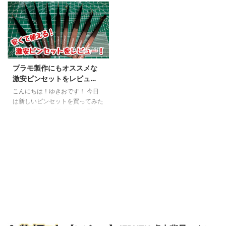
う思って背景紙を買ったものの、
委員会から、これまでの「ワーク
「背景紙をどうやって固定する
ステーション Pro」をバージョン
か」で悩んでいませんか？ 一般
アップした新型が発売されまし
的な三脚タイプのスタンドは場所
た。 その名も「ワークステーシ
2019/4/17
を取るし、足元が邪魔。かといっ
ョン Ver2.0 Pro」。 前作からさ
て壁にテープで貼るのは跡が残る
らに使い勝手を進化を遂げた新型
プラモ製作にもオススメな
し準備が面倒……。 そんな悩みを
ワークステーション Proを詳しく
激安ピンセットをレビュ
一発で解決してくれるのが、
見ていきましょう！ 新型の「ワ
ー！【powseed】
JEBUTUの「Cクランプ式 T字型
ークステーション Ver2.0 Pro」
こんにちは！ゆきおです！ 今日
デスクトップ背景スタンド」で
価格 ￥8,200（税別） いいとこ
は新しいピンセットを買ってみた
す。実際に使ってみて分かった、
ろ 明るいライト 見やすいルーペ
のでご紹介！ プラモデルに限ら
このスタンドが「物撮りの正解」
ニッパーホルダーが２ ...
ず手芸や工作でピンセットを使う
である理由を詳しくお伝えしま ...
場面って意外と多いものですが、
特に模型を作るモデラ―は 1mm
にも満たない極小パーツをの接着
米粒ほどのコーションマークデカ
ールの貼り付け 髪の毛ほどの細
さの糸で張り線 と特にピンセッ
トが活躍する場面が多いもので
す。 しかし精度の良い高級ピン
セットを何本も買うとそこそこ良
いお値段になってしまいますよ