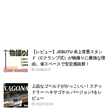
となるガンダムベース福岡がオー
プンしました！ このガンダムベ
ース福岡がオープンを迎えるにあ
たりオープニングコンペが実施さ
れました。 今回はこのオープニ
ングコンペ応募用に製作したシナ
ンジュをご紹介します。 締切1週
間前にキット購入！お題はHGUC
シナンジュ 今回のコンペの開催
を知ったのは、応募受付開始のあ
【レビュー】JEBUTU 卓上背景スタン
と。その週発売のペーネロペーを
ド（Cクランプ式）が物撮りに最強な理
全塗装して応募するつもりでした
が、いざ発売されたパッケージ ...
由。省スペースで安定感抜群！
2026/5/17
上品なゴールドがかっこいい！ステッ
ドラー ヘキサゴナル バージョン1をレ
ビュー
2023/12/26