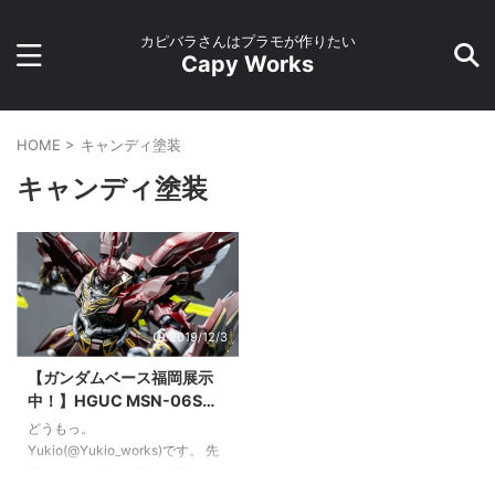
カピバラさんはプラモが作りたい
Capy Works
HOME
>
キャンディ塗装
キャンディ塗装
2019/12/3
【ガンダムベース福岡展示
中！】HGUC MSN-06Sシ
ナンジュ "Claret"完成！
どうもっ。
Yukio(@Yukio_works)です。 先
日２０１９年１１月３０日、つい
に我が地元福岡県に国内２店舗目